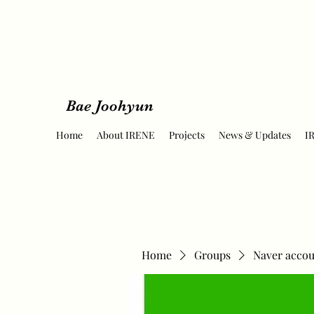
Bae Joohyun
Home
About IRENE
Projects
News & Updates
I
Home
Groups
Naver accou