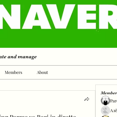
eate and manage
Members
About
Member
Par
Алё