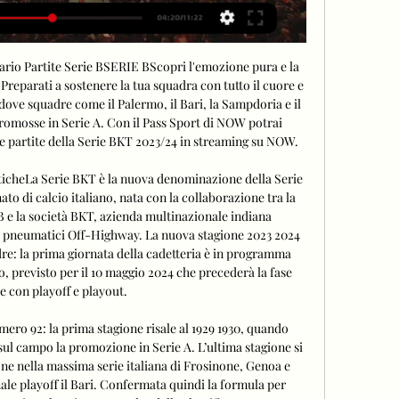
ario Partite Serie BSERIE BScopri l'emozione pura e la 
Preparati a sostenere la tua squadra con tutto il cuore e 
 dove squadre come il Palermo, il Bari, la Sampdoria e il 
romosse in Serie A. Con il Pass Sport di NOW potrai 
le partite della Serie BKT 2023/24 in streaming su NOW. 

sticheLa Serie BKT è la nuova denominazione della Serie 
to di calcio italiano, nata con la collaborazione tra la 
B e la società BKT, azienda multinazionale indiana 
i pneumatici Off-Highway. La nuova stagione 2023 2024 
dre: la prima giornata della cadetteria è in programma 
o, previsto per il 10 maggio 2024 che precederà la fase 
le con playoff e playout. 

mero 92: la prima stagione risale al 1929 1930, quando 
ul campo la promozione in Serie A. L’ultima stagione si 
e nella massima serie italiana di Frosinone, Genoa e 
nale playoff il Bari. Confermata quindi la formula per 