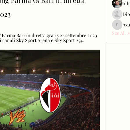
ing Parma vs Bari in diretta 
Alb
2023
Dio
pxu
pxudcdw
See All 
arma Bari in diretta gratis 27 settembre 2023 
 ai canali Sky Sport Arena e Sky Sport 254.