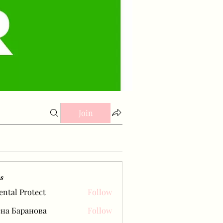
Join
s
ental Protect
Follow
на Баранова
Follow