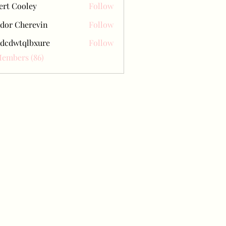
ert Cooley
Follow
dor Cherevin
Follow
dcdwtqlbxure
Follow
tqlbxure
Members (86)