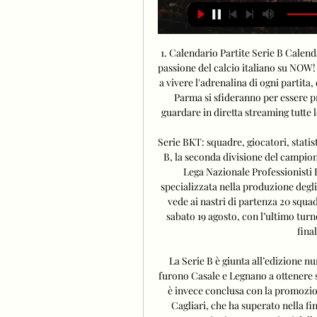
1. Calendario Partite Serie B Calend
passione del calcio italiano su NOW! 
a vivere l'adrenalina di ogni partita,
Parma si sfideranno per essere p
guardare in diretta streaming tutte 
Serie BKT: squadre, giocatori, stati
B, la seconda divisione del campiona
Lega Nazionale Professionisti 
specializzata nella produzione degl
vede ai nastri di partenza 20 squa
sabato 19 agosto, con l’ultimo turn
fina
La Serie B è giunta all’edizione nu
furono Casale e Legnano a ottenere s
è invece conclusa con la promozion
Cagliari, che ha superato nella fi