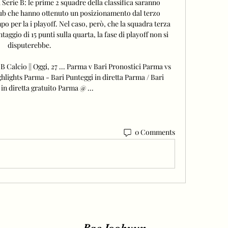
Serie B: le prime 2 squadre della classifica saranno 
lub che hanno ottenuto un posizionamento dal terzo 
o per la i playoff. Nel caso, però, che la squadra terza 
taggio di 15 punti sulla quarta, la fase di playoff non si 
disputerebbe. 

rie B Calcio || Oggi, 27 ... Parma v Bari Pronostici Parma vs 
lights Parma - Bari Punteggi in diretta Parma / Bari 
in diretta gratuito Parma @ ...
0 Comments
Bae Joohyun