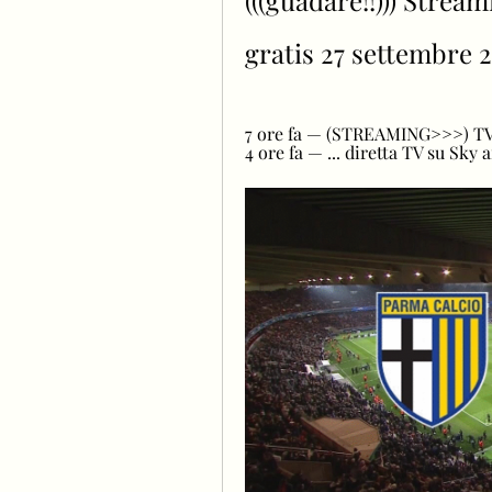
(((guadare!!))) Stream
gratis 27 settembre 
7 ore fa — (STREAMING>>>) TV P
4 ore fa — ... diretta TV su Sky