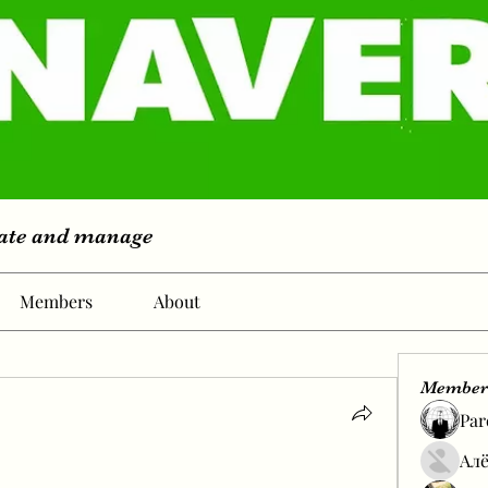
eate and manage
Members
About
Member
Par
Алё