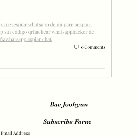
p 2023
espiar whatsapp de mi pareja
espiar 
p sin codigo qr
hackear whatsapp
hacker de 
aña
whatsapp espiar chat
0 Comments
Bae Joohyun
Subscribe Form