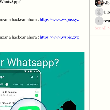
 WhatsApp? 
Alb
Dio
enzar a hackear ahora : 
https://www.wspie.xyz
pxu
pxudcdw
See All 
enzar a hackear ahora : 
https://www.wspie.xyz