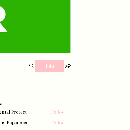
Join
s
ental Protect
Follow
на Баранова
Follow