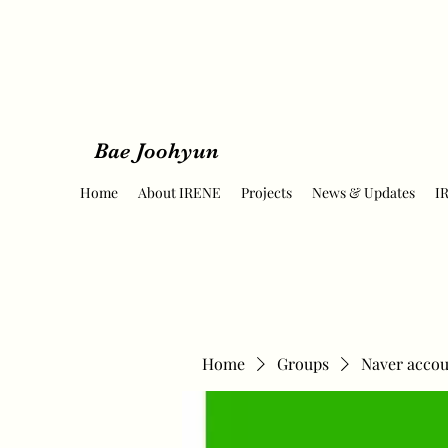
Bae Joohyun
Home
About IRENE
Projects
News & Updates
I
Home
Groups
Naver accou