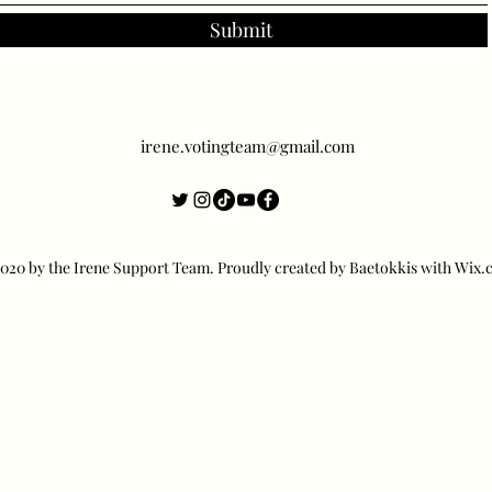
Submit
irene.votingteam@gmail.com
20 by the Irene Support Team. Proudly created by Baetokkis with Wix