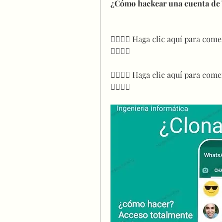
¿Cómo hackear una cuenta de
👉🏻👉🏻 Haga clic aquí para com
👈🏻👈🏻
👉🏻👉🏻 Haga clic aquí para com
👈🏻👈🏻