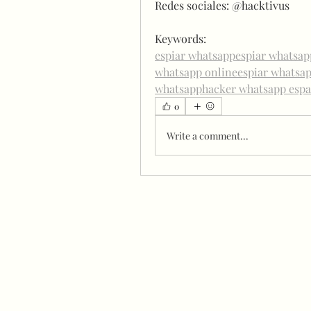
Redes sociales: @hacktivus
Keywords:
espiar whatsapp
espiar whatsap
whatsapp online
espiar whatsap
whatsapp
hacker whatsapp esp
0
Write a comment...