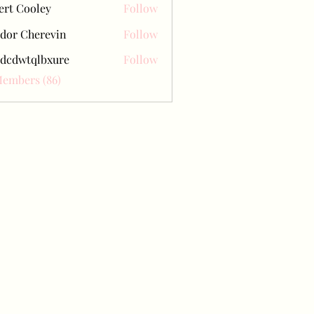
ert Cooley
Follow
dor Cherevin
Follow
dcdwtqlbxure
Follow
tqlbxure
Members (86)