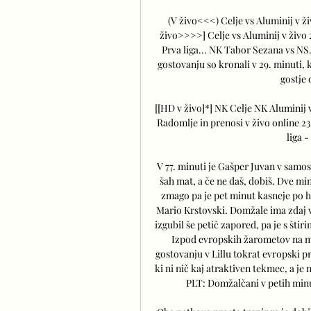
(V živo<<<) Celje vs Aluminij v ž
živo>>>>] Celje vs Aluminij v živo 
Prva liga... NK Tabor Sezana vs NS.
gostovanju so kronali v 29. minuti,
gostje 
[[HD v živo]*] NK Celje NK Aluminij 
Radomlje in prenosi v živo online 23
liga -
V 77. minuti je Gašper Juvan v samost
šah mat, a če ne daš, dobiš. Dve min
zmago pa je pet minut kasneje po h
Mario Krstovski. Domžale ima zdaj v
izgubil še petič zapored, pa je s št
Izpod evropskih žarometov na m
gostovanju v Lillu tokrat evropski p
ki ni nič kaj atraktiven tekmec, a j
PLT: Domžalčani v petih minu