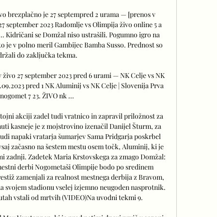
ivo brezplačno je 27 septempred 2 urama — [prenos v 
27 september 2023 Radomlje vs Olimpija živo online 5 a 
.. Kidričani se Domžal niso ustrašili. Pogumno igro na 
 ko je v polno meril Gambijec Bamba Susso. Prednost so 
držali do zaključka tekma. 

v živo 27 september 2023 pred 6 urami — NK Celje vs NK 
.09.2023 pred 1 NK Aluminij vs NK Celje | Slovenija Prva 
 nogomet 7 23. ŽIVO nk ...

ojni akciji zadel tudi vratnico in zapravil priložnost za 
uti kasneje je z mojstrovino izenačil Danijel Šturm, za 
udi napaki vratarja šumarjev Sama Pridgarja poskrbel 
saj začasno na šestem mestu osem točk, Aluminij, ki je 
irimi zadnji. Zadetek Maria Krstovskega za zmago Domžal: 
estni derbi Nogometaši Olimpije bodo po sredinem 
restiž zamenjali za realnost mestnega derbija z Bravom, 
e na svojem stadionu vselej izjemno neugoden nasprotnik. 
tah vstali od mrtvih (VIDEO)Na uvodni tekmi 9. 
