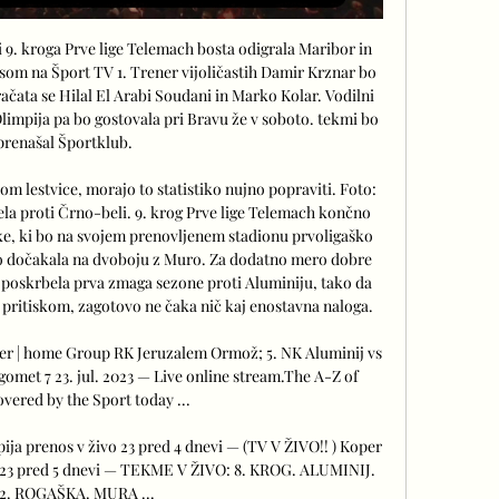
 9. kroga Prve lige Telemach bosta odigrala Maribor in 
osom na Šport TV 1. Trener vijoličastih Damir Krznar bo 
ačata se Hilal El Arabi Soudani in Marko Kolar. Vodilni 
Olimpija pa bo gostovala pri Bravu že v soboto. tekmi bo 
prenašal Športklub. 

hom lestvice, morajo to statistiko nujno popraviti. Foto: 
la proti Črno-beli. 9. krog Prve lige Telemach končno 
, ki bo na svojem prenovljenem stadionu prvoligaško 
o dočakala na dvoboju z Muro. Za dodatno mero dobre 
 poskrbela prva zmaga sezone proti Aluminiju, tako da 
pritiskom, zagotovo ne čaka nič kaj enostavna naloga. 

ber | home Group RK Jeruzalem Ormož; 5. NK Aluminij vs 
ogomet 7 23. jul. 2023 — Live online stream.The A-Z of 
overed by the Sport today ...

ja prenos v živo 23 pred 4 dnevi — (TV V ŽIVO!! ) Koper 
2023 pred 5 dnevi — TEKME V ŽIVO: 8. KROG. ALUMINIJ. 
: 2. ROGAŠKA. MURA ...
