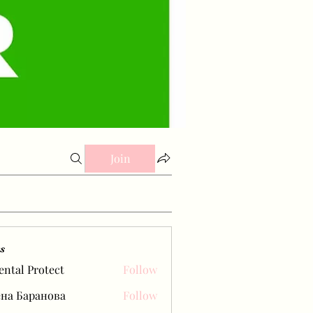
Join
s
ental Protect
Follow
на Баранова
Follow