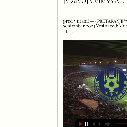
[V ŽIVO] Celje vs Alu
pred 5 urami — (PRETAKANJE**)
september 2023 Vrstni red: Mura
14, ...