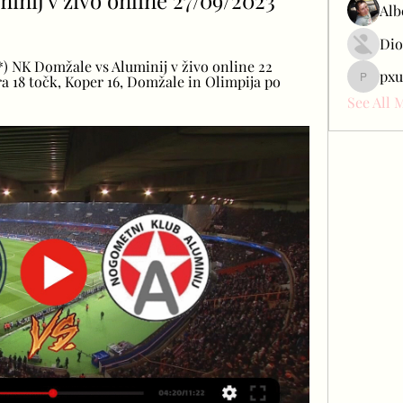
minij v živo online 27/09/2023
Alb
Dio
 NK Domžale vs Aluminij v živo online 22 
pxu
 18 točk, Koper 16, Domžale in Olimpija po 
pxudcdw
See All 