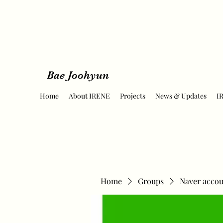
Bae Joohyun
Home
About IRENE
Projects
News & Updates
I
Home
Groups
Naver accou