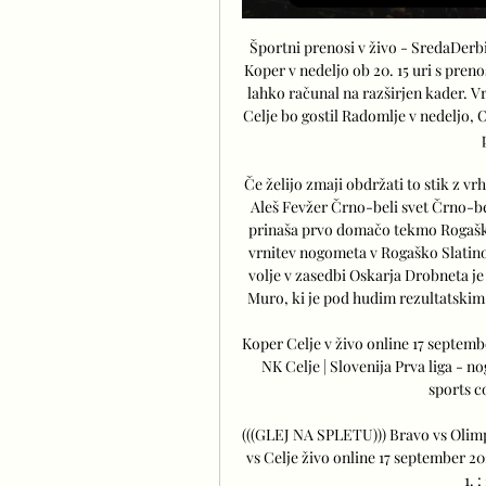
Športni prenosi v živo - SredaDerbi
Koper v nedeljo ob 20. 15 uri s pren
lahko računal na razširjen kader. Vr
Celje bo gostil Radomlje v nedeljo, 
Če želijo zmaji obdržati to stik z vr
Aleš Fevžer Črno-beli svet Črno-be
prinaša prvo domačo tekmo Rogaške
vrnitev nogometa v Rogaško Slatin
volje v zasedbi Oskarja Drobneta je
Muro, ki je pod hudim rezultatskim 
Koper Celje v živo online 17 septem
NK Celje | Slovenija Prva liga - n
sports c
(((GLEJ NA SPLETU))) Bravo vs Olimpi
vs Celje živo online 17 september 
1. 