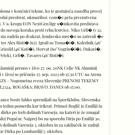
goloma v končnici tekme, ko je gostujoča zasedba precej 
opolni preobrat. nkmaribor. com�e peta prvenstvena 
i. V 9. krogu EON NextGen lige u�inkovita predstava 
1 do novega koraka proti vrhu lestvice. Niko Grli� (v 12. 
6) sta zadela po dvakrat, lendavsko mre�o so zatresli �e 
 ter Alex Risti� (62). Igrali so Toma�i�, Kolednik (46’ 
Grizold (46’ Kati�), Horvat (60’ Vogrin�i�), Dukari�, 
etek), Grli�, Tavares (46’ Risti�). 

uminij prenos v živo 27. 09. 20NK Celje NK Aluminij 
i v živo) se pričnejo 27. sep. 2023 ob 15:30 UTC na Arena 
.. NZS – Nogometna zveza Slovenije PRENOSI TEKEM V 
L2324. ROGAŠKA: BRAVO. DANES ob 15:00. 

ance boste lahko spremljali na Športklubu. Slovenska 
tednu pomerila kar trikrat. Primož Roglič je Emiliji in 
irko po treh dolinah Vareseja, na kateri je že zmagal 
dej Pogačar. Najprej bo na sporedu Dirja po Emiliji 30. 
 dolinah Vareseja 3. oktobra in za zaključek še zadnji 
 Dirka po Lombardiji 7. oktobra. 
