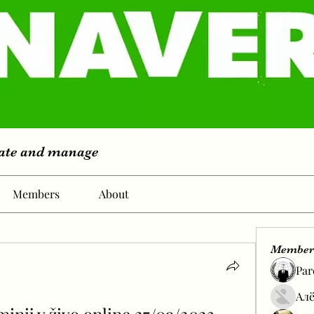
eate and manage
Members
About
Member
Par
Алё