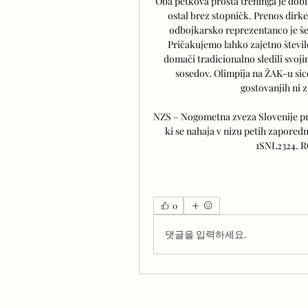
Oba petkova prosta treninga je dobil
ostal brez stopničk. Prenos dirke
odbojkarsko reprezentanco je še g
Pričakujemo lahko zajetno števil
domači tradicionalno sledili svoji
sosedov. Olimpija na ŽAK-u sicer
gostovanjih ni z
NZS – Nogometna zveza Slovenije pr
ki se nahaja v nizu petih zapor
1SNL2324. 
0
댓글을 입력하세요.