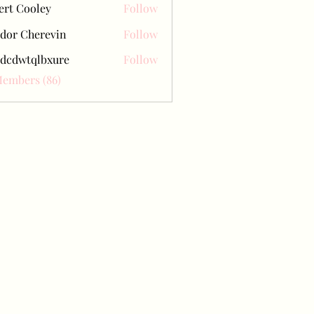
ert Cooley
Follow
dor Cherevin
Follow
dcdwtqlbxure
Follow
tqlbxure
Members (86)