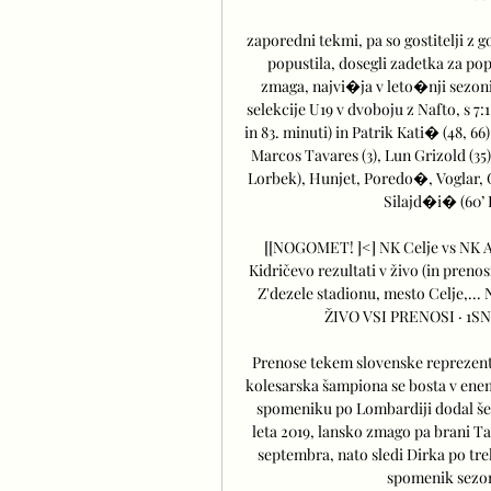
zaporedni tekmi, pa so gostitelji z 
popustila, dosegli zadetka za p
zmaga, najvi�ja v leto�nji sezon
selekcije U19 v dvoboju z Nafto, s 7:
in 83. minuti) in Patrik Kati� (48, 6
Marcos Tavares (3), Lun Grizold (35)
Lorbek), Hunjet, Poredo�, Voglar, 
Silajd�i� (60’ P
[[NOGOMET! ]<] NK Celje vs NK Al
Kidričevo rezultati v živo (in prenos
Z'dezele stadionu, mesto Celje,.
ŽIVO VSI PRENOSI · 1SN
Prenose tekem slovenske reprezent
kolesarska šampiona se bosta v enem 
spomeniku po Lombardiji dodal še d
leta 2019, lansko zmago pa brani Ta
septembra, nato sledi Dirka po treh
spomenik sezone