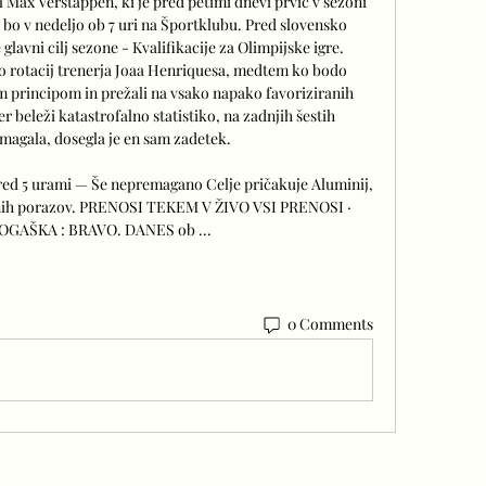
 Max Verstappen, ki je pred petimi dnevi prvič v sezoni 
 bo v nedeljo ob 7 uri na Športklubu. Pred slovensko 
lavni cilj sezone - Kvalifikacije za Olimpijske igre. 
o rotacij trenerja Joaa Henriquesa, medtem ko bodo 
m principom in prežali na vsako napako favoriziranih 
 beleži katastrofalno statistiko, na zadnjih šestih 
magala, dosegla je en sam zadetek. 

ed 5 urami — Še nepremagano Celje pričakuje Aluminij, 
ednih porazov. PRENOSI TEKEM V ŽIVO VSI PRENOSI · 
ROGAŠKA : BRAVO. DANES ob ...
0 Comments