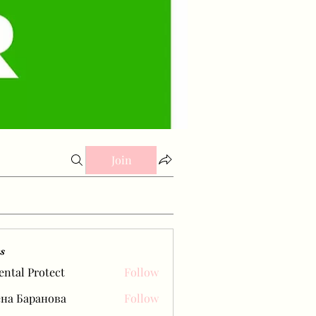
Join
s
ental Protect
Follow
на Баранова
Follow