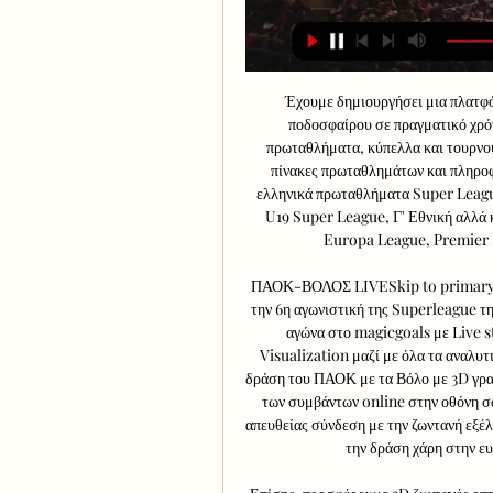
Έχουμε δημιουργήσει μια πλατφό
ποδοσφαίρου σε πραγματικό χρόν
πρωταθλήματα, κύπελλα και τουρνου
πίνακες πρωταθλημάτων και πληροφορ
ελληνικά πρωταθλήματα Super Leag
U19 Super League, Γ' Εθνική αλλά
Europa League, Premier Le
ΠΑΟΚ-ΒΟΛΟΣ LIVESkip to primary n
την 6η αγωνιστική της Superleague τ
αγώνα στο magicgoals με Live s
Visualization μαζί με όλα τα αναλυτι
δράση του ΠΑΟΚ με τα Βόλο με 3D γραφ
των συμβάντων online στην οθόνη σο
απευθείας σύνδεση με την ζωντανή εξέλ
την δράση χάρη στην ευ