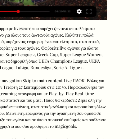
ρμα με livescore που παρέχει ζωντανά αποτελέσματα 
ο για όλους τους ζωντανούς αγώνες. Καλύπτει πολλά 
ά, παρέχοντας ενημερωμένα αποτελέσματα, στατιστικά, 
ίες για τους αγώνες. Θα βρείτε live αγώνες για όλα τα 
ue, Super League 2, Greek Cup, Super League Women, 
 και τα δημοφιλή όπως UEFA Champions League, UEFA 
ague, LaLiga, Bundesliga, Serie A, Ligue 1. 

avigation Skip to main content Live ΠΑΟΚ-Βόλος για 
ην Τετάρτη 27 Σεπτεμβρίου στις 20:30. Παρακολούθησε τον 
treaming περιγραφή και με Play-by-Play Real-time 
κά στατιστικά του ματς. Ποιος θα κερδίσει; Ζήσε όλη την 
ική απεικόνιση, στατιστική ανάλυση και παρουσίαση όλων 
υ. Μείνε ενημερωμένος για την αγαπημένη σου ομάδα σε 
ιξη του αγώνα και σε όποια συσκευή επιθυμείς και απόλαυσε 
χρηστία που σου προσφέρει το magicgoals. 
