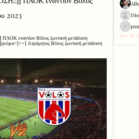
!!]] ΠΑΟΚ εναντίον Βόλος 
Alb
ου 2023
Dio
pxu
pxudcdw
See All 
] ΠΑΟΚ εναντίον Βόλος ζωντανή μετάδοση 
[[ρεύμα#]<<] Ατρόμητος Βόλος ζωντανή μετάδοση 