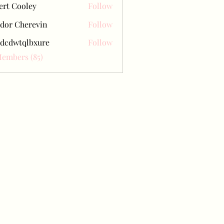
ert Cooley
Follow
dor Cherevin
Follow
dcdwtqlbxure
Follow
tqlbxure
Members (85)