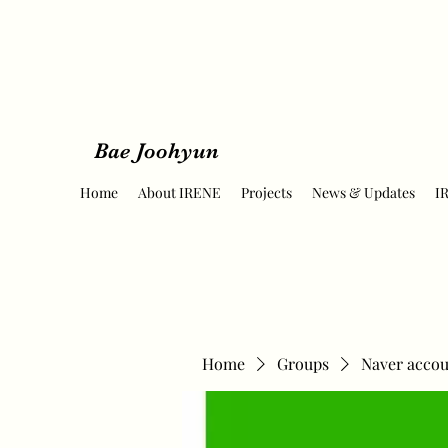
Bae Joohyun
Home
About IRENE
Projects
News & Updates
I
Home
Groups
Naver accou