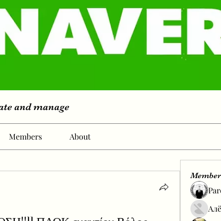
eate and manage
Members
About
Member
Par
Алё