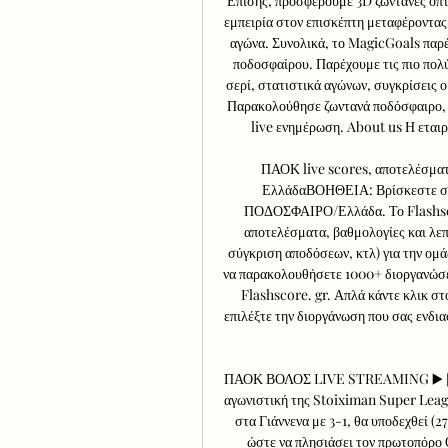
Επίσης, προσφέρουμε 3D ζωντανές οπτι
εμπειρία στον επισκέπτη μεταφέροντας
αγώνα. Συνολικά, το MagicGoals παρέχ
ποδοσφαίρου. Παρέχουμε τις πιο πολύ
σερί, στατιστικά αγώνων, συγκρίσεις ο
Παρακολούθησε ζωντανά ποδόσφαιρο, μ
live ενημέρωση. About us Η εταιρε
ΠΑΟΚ live scores, αποτελέσμα
ΕλλάδαΒΟΗΘΕΙΑ: Βρίσκεστε στη
ΠΟΔΟΣΦΑΙΡΟ/Ελλάδα. Το Flashscore
αποτελέσματα, βαθμολογίες και λεπ
σύγκριση αποδόσεων, κτλ) για την ομ
να παρακολουθήσετε 1000+ διοργανώσε
Flashscore. gr. Απλά κάντε κλικ στ
επιλέξτε την διοργάνωση που σας ενδι
ΠΑΟΚ ΒΟΛΟΣ LIVE STREAMING ▶️ [ΚΛ
αγωνιστική της Stoiximan Super Leag
στα Γιάννενα με 3-1, θα υποδεχθεί (2
ώστε να πλησιάσει τον πρωτοπόρο 