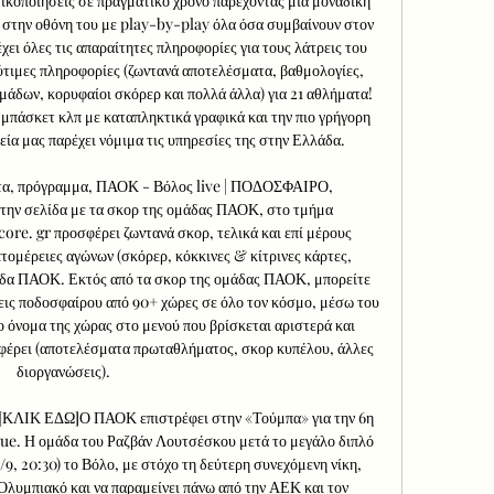
κοποιήσεις σε πραγματικό χρόνο παρέχοντας μια μοναδική 
 στην οθόνη του με play-by-play όλα όσα συμβαίνουν στον 
ει όλες τις απαραίτητες πληροφορίες για τους λάτρεις του 
τιμες πληροφορίες (ζωντανά αποτελέσματα, βαθμολογίες, 
μάδων, κορυφαίοι σκόρερ και πολλά άλλα) για 21 αθλήματα! 
πάσκετ κλπ με καταπληκτικά γραφικά και την πιο γρήγορη 
ία μας παρέχει νόμιμα τις υπηρεσίες της στην Ελλάδα. 

τα, πρόγραμμα, ΠΑΟΚ - Βόλος live | ΠΟΔΟΣΦΑΙΡΟ, 
ν σελίδα με τα σκορ της ομάδας ΠΑΟΚ, στο τμήμα 
. gr προσφέρει ζωντανά σκορ, τελικά και επί μέρους 
τομέρειες αγώνων (σκόρερ, κόκκινες & κίτρινες κάρτες, 
άδα ΠΑΟΚ. Εκτός από τα σκορ της ομάδας ΠΑΟΚ, μπορείτε 
ις ποδοσφαίρου από 90+ χώρες σε όλο τον κόσμο, μέσω του 
ο όνομα της χώρας στο μενού που βρίσκεται αριστερά και 
αφέρει (αποτελέσματα πρωταθλήματος, σκορ κυπέλου, άλλες 
διοργανώσεις). 

ΙΚ ΕΔΩ]Ο ΠΑΟΚ επιστρέφει στην «Τούμπα» για την 6η 
ue. Η ομάδα του Ραζβάν Λουτσέσκου μετά το μεγάλο διπλό 
7/9, 20:30) το Βόλο, με στόχο τη δεύτερη συνεχόμενη νίκη, 
Ολυμπιακό και να παραμείνει πάνω από την ΑΕΚ και τον 