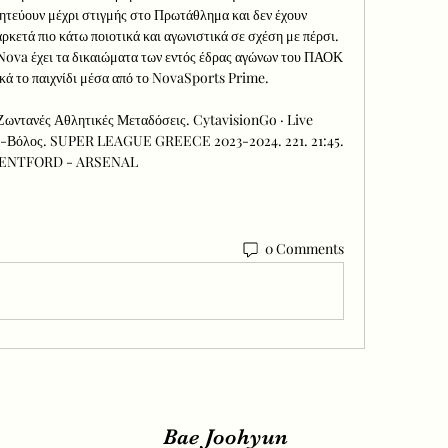
τεύουν μέχρι στιγμής στο Πρωτάθλημα και δεν έχουν 
ρκετά πιο κάτω ποιοτικά και αγωνιστικά σε σχέση με πέρσι. 
va έχει τα δικαιώματα των εντός έδρας αγώνων του ΠΑΟΚ 
κά το παιχνίδι μέσα από το NovaSports Prime. 

ωντανές Αθλητικές Μεταδόσεις. CytavisionGo · Live 
ΟΚ-Βόλος. SUPER LEAGUE GREECE 2023-2024. 221. 21:45. 
ENTFORD - ARSENAL
0 Comments
Bae Joohyun