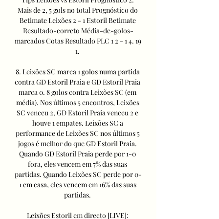
Mais de 2, 5 gols no total Prognóstico do 
Betimate Leixões 2 - 1 Estoril Betimate 
Resultado-correto Média-de-golos-
marcados Cotas Resultado PLC 1 2 - 1 4. 19 
1. 

8. Leixões SC marca 1 golos numa partida 
contra GD Estoril Praia e GD Estoril Praia 
marca 0. 8 golos contra Leixões SC (em 
média). Nos últimos 5 encontros, Leixões 
SC venceu 2, GD Estoril Praia venceu 2 e 
houve 1 empates. Leixões SC a 
performance de Leixões SC nos últimos 5 
jogos é melhor do que GD Estoril Praia. 
Quando GD Estoril Praia perde por 1-0 
fora, eles vencem em 7% das suas 
partidas. Quando Leixões SC perde por 0-
1 em casa, eles vencem em 16% das suas 
partidas. 

Leixões Estoril em directo [LIVE]: 