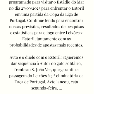
programado para visitar o Estádio do Mar 
no dia 27/09/2023 para enfrentar o Estoril 
em uma partida da Copa da Liga de 
Portugal. Continue lendo para encontrar 
nossas previsões, resultados de pesquisas 
e estatísticas para o jogo entre Leixões x 
Estoril, juntamente com as 
probabilidades de apostas mais recentes. 

Avto e o duelo com o Estoril: «Queremos 
dar sequência à Autor do golo solitário, 
frente ao S. João Ver, que garantiu a 
passagem do Leixões à 3.ª eliminatória da 
Taça de Portugal, Avto lançou, esta 
segunda-feira, ...

Palpite: Leixões x Estoril há 9 horas — O 
Estoril chega a este jogo com um novo 
treinados, agora o comandante 
Transmissão ao vivo para Leixões x 
Estoril. O jogo entre Leixões x ...