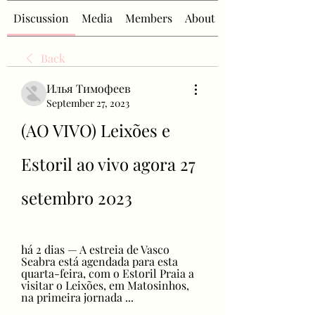
Discussion
Media
Members
About
Back
Илья Тимофеев
September 27, 2023
(AO VIVO) Leixões e 
Estoril ao vivo agora 27 
setembro 2023
há 2 dias — A estreia de Vasco 
Seabra está agendada para esta 
quarta-feira, com o Estoril Praia a 
visitar o Leixões, em Matosinhos, 
na primeira jornada ...