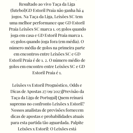
Resultado ao vivo Taça da Liga 
(futebol)GD Estoril Praia não ganha há 4 
jogos. Na Taça da Liga, Leixões SC tem 
uma melhor performance que GD Estoril 
Praia Leixões SC marca 1. 05 golos quando 
joga em casa e GD Estoril Praia marca 1. 
05 golos quando joga fora (em média). O 
número média de golos na primeira parte 
em encontros entre Leixões SC e GD 
Estoril Praia é de 1. 2. O número médio de 
golos em encontro entre Leixões SC e GD 
Estoril Praia é 1. 

Leixões vs Estoril Prognóstico, Odds e 
Dicas de Apostas 27/09/2023[Previsão da 
Taça da Liga de Portugal] Quem reinará 
supremo no confronto Leixões x Estoril? 
Nossos analistas de previsões fornecem 
dicas de apostas e probabilidades atuais 
para esta partida tão aguardada. Palpite 
Leixões x Estoril: O Leixões está 