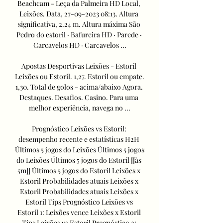
Beachcam - Leça da Palmeira HD Local, 
Leixões. Data, 27-09-2023 08:13. Altura 
significativa, 2.24 m. Altura máxima São 
Pedro do estoril · Bafureira HD · Parede · 
Carcavelos HD · Carcavelos ...

Apostas Desportivas Leixões - Estoril 
Leixões ou Estoril. 1,27. Estoril ou empate. 
1,30. Total de golos - acima/abaixo Agora. 
Destaques. Desafios. Casino. Para uma 
melhor experiência, navega no ...

Prognóstico Leixões vs Estoril: 
desempenho recente e estatísticas H2H 
Últimos 5 jogos do Leixões Últimos 5 jogos 
do Leixões Últimos 5 jogos do Estoril [[às 
5m]] Últimos 5 jogos do Estoril Leixões x 
Estoril Probabilidades atuais Leixões x 
Estoril Probabilidades atuais Leixões x 
Estoril Tips Prognóstico Leixões vs 
Estoril 1: Leixões vence Leixões x Estoril 
Tips Leixões vs Estoril Prognóstico 2: 