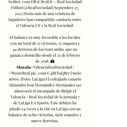
twitter. com/OB3C8y1iL8 — Real Sociedad 
Fútbol (@RealSociedad) September 27, 
2023 Hasta más de una veintena de 
jugadores han compartido camiseta entre 
el Valencia CF y la Real Sociedad. 

El balance es muy favorable a los locales 
con un total de 13 victorias, 15 empates y 
44 derrotas de los txuri urdin, que no 
ganan a domicilio desde el 25 de febrero 
de 2018. 🏟️ 
𝐌𝐞𝐬𝐭𝐚𝐥𝐥𝐚#ValenciaRealSociedad | 
#WeareReal pic. com/C4BEbsQ8rz Duelo 
aéreo. (Foto: LaLiga) El colegiado canario 
Alejandro José Hernández Hernández (40 
años) será el encargado de dirigir el 
Valencia - Real Sociedad de la jornada 7 
de LaLiga EA Sports. Este árbitro ha 
pitado 24 veces a lo ché en LaLiga con un 
balance de ocho victorias, siete empates y 
nueve derrotas. 
