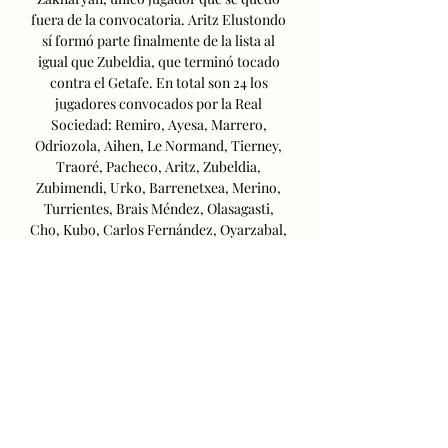
fuera de la convocatoria. Aritz Elustondo 
sí formó parte finalmente de la lista al 
igual que Zubeldia, que terminó tocado 
contra el Getafe. En total son 24 los 
jugadores convocados por la Real 
Sociedad: Remiro, Ayesa, Marrero, 
Odriozola, Aihen, Le Normand, Tierney, 
Traoré, Pacheco, Aritz, Zubeldia, 
Zubimendi, Urko, Barrenetxea, Merino, 
Turrientes, Brais Méndez, Olasagasti, 
Cho, Kubo, Carlos Fernández, Oyarzabal, 
Sadiq y André Silva. 

Entre estos destacan Pasieguito, Rafael 
Alsúa, Fernando Ansola, Ángel Arregui o 
José Caeiro, entre los más veteranos, 
aunque también se encuentran casos en la 
historia más reciente de ambos clubes 
como es el caso de Sergio Canales, Miguel 
Ángel Moyà o David Silva. David Silva 
jugó en el Valencia y en la Real Sociedad. 