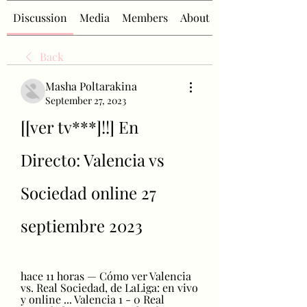
Discussion
Media
Members
About
Back
Masha Poltarakina
September 27, 2023
[[ver tv***]!!] En 
Directo: Valencia vs 
Sociedad online 27 
septiembre 2023
hace 11 horas — Cómo ver Valencia 
vs. Real Sociedad, de LaLiga: en vivo 
y online ... Valencia 1 - 0 Real 