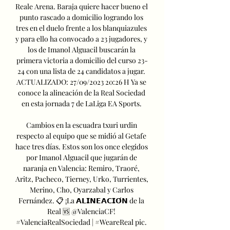
Reale Arena. Baraja quiere hacer bueno el 
punto rascado a domicilio logrando los 
tres en el duelo frente a los blanquiazules 
y para ello ha convocado a 23 jugadores, y 
los de Imanol Alguacil buscarán la 
primera victoria a domicilio del curso 23-
24 con una lista de 24 candidatos a jugar. 
ACTUALIZADO: 27/09/2023 20:26 H Ya se 
conoce la alineación de la Real Sociedad 
en esta jornada 7 de LaLiga EA Sports. 

Cambios en la escuadra txuri urdin 
respecto al equipo que se midió al Getafe 
hace tres días. Estos son los once elegidos 
por Imanol Alguacil que jugarán de 
naranja en Valencia: Remiro, Traoré, 
Aritz, Pacheco, Tierney, Urko, Turrientes, 
Merino, Cho, Oyarzabal y Carlos 
Fernández. 📋 ¡La 𝗔𝗟𝗜𝗡𝗘𝗔𝗖𝗜𝗢́𝗡 de la 
Real 🆚 @ValenciaCF! 
#ValenciaRealSociedad | #WeareReal pic. 