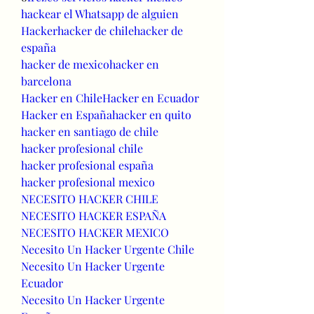
hackear el Whatsapp de alguien
Hacker
hacker de chile
hacker de 
españa
hacker de mexico
hacker en 
barcelona
Hacker en Chile
Hacker en Ecuador
Hacker en España
hacker en quito
hacker en santiago de chile
hacker profesional chile
hacker profesional españa
hacker profesional mexico
NECESITO HACKER CHILE
NECESITO HACKER ESPAÑA
NECESITO HACKER MEXICO
Necesito Un Hacker Urgente Chile
Necesito Un Hacker Urgente 
Ecuador
Necesito Un Hacker Urgente 