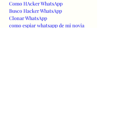
Como HAcker WhatsApp
Busco Hacker WhatsApp
Clonar WhatsApp
como espiar whatsapp de mi novia
como espiar whatsapp
como ver el historial de whatsapp 
eliminado
hackear whatsapp sin codigo
espiar whatsapp de otra   persona
hackear whatsapp de mi pareja
como hackear un numero de 
whatsapp
como clonar whatsapp
hackeo de whatsapp
hacker de whatsapp
como ver whatsapp de otro movil
duplicador de whatsapp
como saber con quien habla mi 
parej a por whatsapp