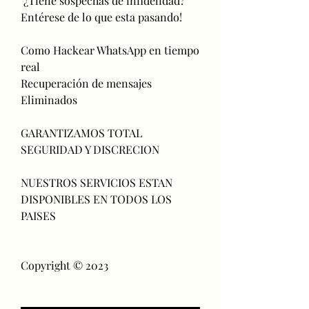
 ¿Tiene sospechas de infidelidad?                        
Entérese de lo que esta pasando!                          
Como Hackear WhatsApp en tiempo 
real                         
Recuperación de mensajes 
Eliminados                          
GARANTIZAMOS TOTAL 
SEGURIDAD Y DISCRECION                            
NUESTROS SERVICIOS ESTAN 
DISPONIBLES EN TODOS LOS 
PAISES                          
Copyright © 2023 