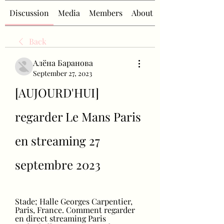
Discussion
Media
Members
About
Back
Алёна Баранова
September 27, 2023
[AUJOURD'HUI] 
regarder Le Mans Paris 
en streaming 27 
septembre 2023
Stade; Halle Georges Carpentier, 
Paris, France. Comment regarder 
en direct streaming Paris 