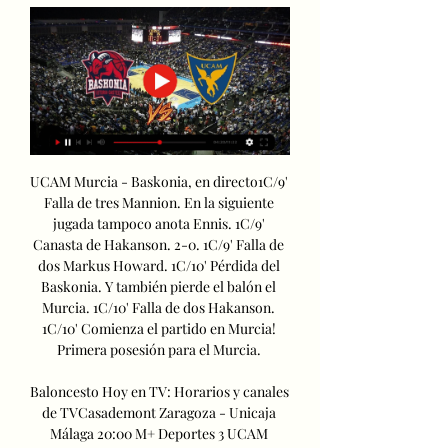
UCAM Murcia - Baskonia, en directo1C/9' 
Falla de tres Mannion. En la siguiente 
jugada tampoco anota Ennis. 1C/9' 
Canasta de Hakanson. 2-0. 1C/9' Falla de 
dos Markus Howard. 1C/10' Pérdida del 
Baskonia. Y también pierde el balón el 
Murcia. 1C/10' Falla de dos Hakanson. 
1C/10' Comienza el partido en Murcia! 
Primera posesión para el Murcia. 

Baloncesto Hoy en TV: Horarios y canales 
de TVCasademont Zaragoza - Unicaja 
Málaga 20:00 M+ Deportes 3 UCAM 