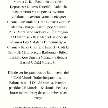
Murcia C. B. - Baskonia 20:30 M+ 
Deportes 2 Lenovo Tenerife - Valencia 
Basket 21:00 M+ Deportes Joventut 
Badalona - Coviran Granada Bàsquet 
Girona - Dreamland Gran Canaria Zunder 
Palencia - Barça Basket 19:00 Movistar 
Plus+ MoraBanc Andorra - Río Breogán 
BAXI Manresa - Real Madrid Baloncesto 
#Vamos Liga Catalana Femenina Spar 
Girona - Barça CBS 18:10 Esport 3 Cadi La 
Seu - UE Mataró 20:45 Baskonia - Bilbao 
Basket 18:00 Unicaja Málaga - Valencia 
Basket UCAM Murcia C. 

Dónde ver los partidos de Baloncesto del 
UCAM Murcia Todos los partidos de 
Baloncesto del UCAM Murcia. Próximo 
partido: CB Murcia - Baskonia. Fecha y 
hora: miércoles 27 de septiembre a las 
20:30.

Bilbao Basket: Homepage Baskonia. VS. 