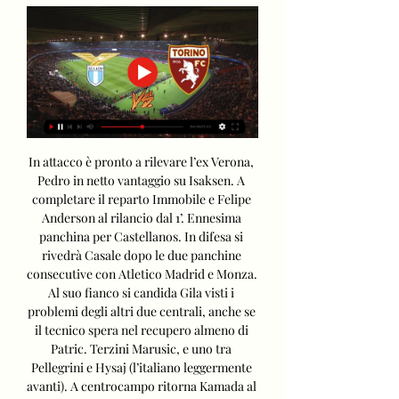
In attacco è pronto a rilevare l’ex Verona, 
Pedro in netto vantaggio su Isaksen. A 
completare il reparto Immobile e Felipe 
Anderson al rilancio dal 1’. Ennesima 
panchina per Castellanos. In difesa si 
rivedrà Casale dopo le due panchine 
consecutive con Atletico Madrid e Monza. 
Al suo fianco si candida Gila visti i 
problemi degli altri due centrali, anche se 
il tecnico spera nel recupero almeno di 
Patric. Terzini Marusic, e uno tra 
Pellegrini e Hysaj (l’italiano leggermente 
avanti). A centrocampo ritorna Kamada al 