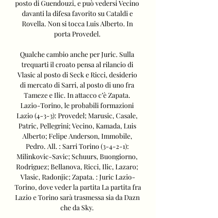
posto di Guendouzi, e può vedersi Vecino 
davanti la difesa favorito su Cataldi e 
Rovella. Non si tocca Luis Alberto. In 
porta Provedel. 

Qualche cambio anche per Juric. Sulla 
trequarti il croato pensa al rilancio di 
Vlasic al posto di Seck e Ricci, desiderio 
di mercato di Sarri, al posto di uno fra 
Tameze e Ilic. In attacco c’è Zapata. 
Lazio-Torino, le probabili formazioni 
Lazio (4-3-3): Provedel; Marusic, Casale, 
Patric, Pellegrini; Vecino, Kamada, Luis 
Alberto; Felipe Anderson, Immobile, 
Pedro. All. : Sarri Torino (3-4-2-1): 
Milinkovic-Savic; Schuurs, Buongiorno, 
Rodriguez; Bellanova, Ricci, Ilic, Lazaro; 
Vlasic, Radonjic; Zapata. : Juric Lazio-
Torino, dove veder la partita La partita fra 
Lazio e Torino sarà trasmessa sia da Dazn 
che da Sky. 
