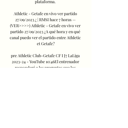
plataforma. 

Athletic - Getafe en vivo ver partido 
27/09/2023 ¿ | RMSI hace 7 horas — 
(VER>>>>) Athletic - Getafe en vivo ver 
partido 27/09/2023 ¿A qué hora y en qué 
canal puedo ver el partido entre Athletic 
et Getafe?

pre Athletic Club-Getafe CF I J7 LaLiga 
2023-24 - YouTube 10:46El entrenador 
responderá a las preguntas que los 
medios de comunicación le trasladen en 
la previa del Athletic Club-Getafe CF, 
partido ...YouTube · Athletic Club · Hace 
10 horas

ATHLETIC CLUB vs GETAFE CF - 
YouTube - YouTube 2:08:11AthleticClub 
#getafecf El Athletic Club, aún con 
opciones europeas y con un ojo puesto en 
la vuelta de las semifinales de 