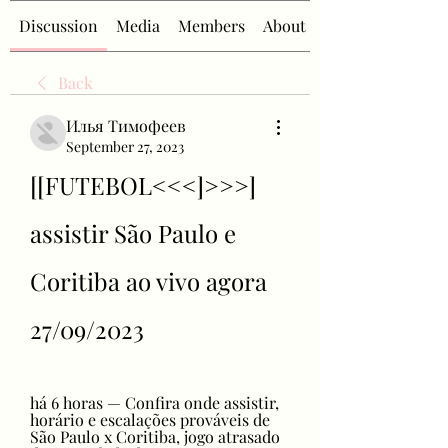
Discussion
Media
Members
About
Back
Илья Тимофеев
September 27, 2023
[[FUTEBOL<<<]>>>] 
assistir São Paulo e 
Coritiba ao vivo agora 
27/09/2023
há 6 horas — Confira onde assistir, 
horário e escalações prováveis de 
São Paulo x Coritiba, jogo atrasado 