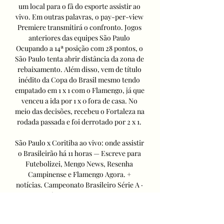
um local para o fã do esporte assistir ao 
vivo. Em outras palavras, o pay-per-view 
Premiere transmitirá o confronto. Jogos 
anteriores das equipes São Paulo 
Ocupando a 14ª posição com 28 pontos, o 
São Paulo tenta abrir distância da zona de 
rebaixamento. Além disso, vem de título 
inédito da Copa do Brasil mesmo tendo 
empatado em 1 x 1 com o Flamengo, já que 
venceu a ida por 1 x 0 fora de casa. No 
meio das decisões, recebeu o Fortaleza na 
rodada passada e foi derrotado por 2 x 1. 

São Paulo x Coritiba ao vivo: onde assistir 
o Brasileirão há 11 horas — Escreve para 
Futebolizei, Mengo News, Resenha 
Campinense e Flamengo Agora. + 
notícias. Campeonato Brasileiro Série A · 
América-MG x Vasco ao ...

São Paulo x Coritiba ao vivo: acompanhe 