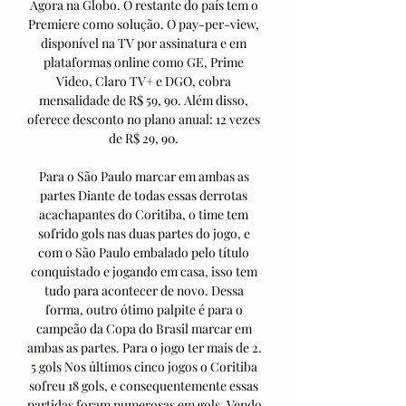
Agora na Globo. O restante do país tem o 
Premiere como solução. O pay-per-view, 
disponível na TV por assinatura e em 
plataformas online como GE, Prime 
Video, Claro TV+ e DGO, cobra 
mensalidade de R$ 59, 90. Além disso, 
oferece desconto no plano anual: 12 vezes 
de R$ 29, 90. 

Para o São Paulo marcar em ambas as 
partes Diante de todas essas derrotas 
acachapantes do Coritiba, o time tem 
sofrido gols nas duas partes do jogo, e 
com o São Paulo embalado pelo título 
conquistado e jogando em casa, isso tem 
tudo para acontecer de novo. Dessa 
forma, outro ótimo palpite é para o 
campeão da Copa do Brasil marcar em 
ambas as partes. Para o jogo ter mais de 2. 
5 gols Nos últimos cinco jogos o Coritiba 
sofreu 18 gols, e consequentemente essas 
partidas foram numerosas em gols. Vendo 