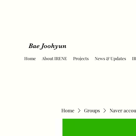
Bae Joohyun
Home
About IRENE
Projects
News & Updates
I
Home
Groups
Naver accou