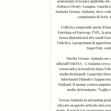
sentenziato il tecnico gialloblù che
d'attacco Henry-Lasagna. Guarda la 
Atalanta Verona-Atalanta, dove vederla
campionato di Serie A e
L’offerta comprende anche il bask
Eurolega ed Eurocup, l’NFL, la gran
Senza dimenticarsi dei canali Eurosp
l’atletica, i programmi di approfon
SuperTele, conte
Diretta Verona-Atalanta ore 1
ufficialiVERONA - L'Atalanta cerca a 
consecutiva in trasferta dopo l'ott
stadio Bentegodi, Gasperini ritr
infortunati Dijmsiti e Zappacosta
Hojlund. Il 19enne centrocampista,
molto determinato: "Voglio ra
Verona Atalanta in streaming gratis
cliccato su questo articolo stai ce
gratis. Il match è in programma merco