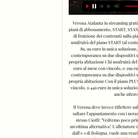
Verona Atalanta in streaming gratis
piani di abbonamento, START, STANDA
di fruizione dei contenuti sulla
usufruirà del piano START (al costo 
89, 99 euro in unica soluzione,
contemporanea su due dispositivi so
propria abitazione Chi usufruirà del
euro al mese con vincolo, o 299 eu
contemporanea su due dispositivi so
propria abitazione Con il piano PLUS 
vincolo, o 449 euro in unica soluzi
anche attrave
Il Verona deve invece riflettere su
saltare l'appuntamento con i nera
stesso Cioffi: "Vedremo poco prim
un'ottima alternativa". L'allenatore 
dall'1-1 di Bologna, vuole una reazi