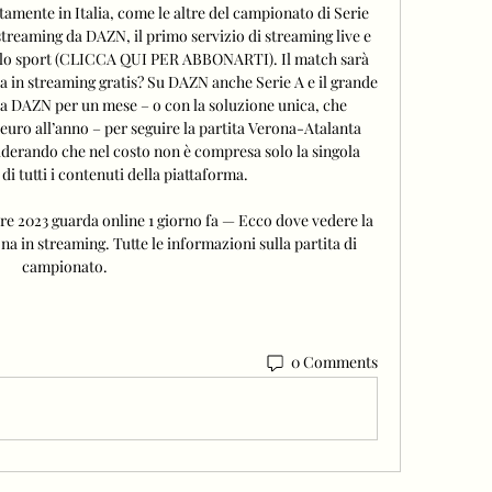
tamente in Italia, come le altre del campionato di Serie 
streaming da DAZN, il primo servizio di streaming live e 
lo sport (CLICCA QUI PER ABBONARTI). Il match sarà 
a in streaming gratis? Su DAZN anche Serie A e il grande 
a DAZN per un mese – o con la soluzione unica, che 
euro all’anno – per seguire la partita Verona-Atalanta 
erando che nel costo non è compresa solo la singola 
di tutti i contenuti della piattaforma. 

re 2023 guarda online 1 giorno fa — Ecco dove vedere la 
na in streaming. Tutte le informazioni sulla partita di 
campionato.
0 Comments