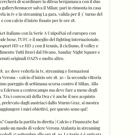
 cercherà di scardinare la difesa bergamasca con il duo 
galleryBennacer salva il Milan: pari in rimonta in casa 
 in tv e in streaming La gara, valida per il 3° turno del 
 con calcio d'inizio fissato per le ore 18. 

et italiano con la Serie A UnipolSai ed europeo con 
de boxe, l’UFC e il meglio del fighting internazionale. 
ort HD 1 e HD 2 con il tennis, il ciclismo, il volley e 
dimento Tutti Bravi dal Divano, Sunday Night Square e 
nuti originali DAZN e molto altro. 

8. 30: dove vederla in tv, streaming e formazioni 
Verona - calcio d'inizio ore 18. 30 - la seconda vittoria 
imo pareggio di settimana scorsa contro il Milan. Allo 
ova Ederson a centrocampo ma deve fare a meno degli 
. Tra i convocati della Dea c'è anche il neo acquisto 
 prelevato dagli austriaci dallo Sturm Graz, si mostra 
ggiungere i miei obiettivi, per questo sono qui". 

? Guarda la partita in diretta | Calcio e FinanzaSe hai 
rcando un modo di vedere Verona Atalanta in streaming 
ledì 27 settembre alle ore 18. 30. La Serie A è arrivata 