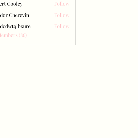
ert Cooley
Follow
dor Cherevin
Follow
dcdwtqlbxure
Follow
tqlbxure
Members (86)