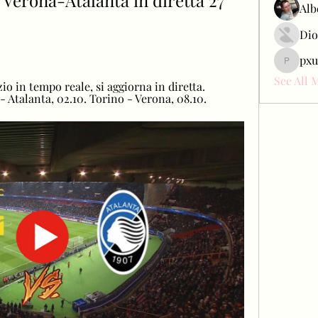
Verona-Atalanta in diretta 27 
Alb
Dio
pxu
pxudcdw
See All 
zio in tempo reale, si aggiorna in diretta. 
- Atalanta, 02.10. Torino - Verona, 08.10.