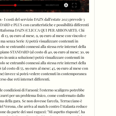
– I costi del servizio DAZN dall’estate 2023 prevede 3 
RD e PLUS con caratteristiche e possibilità differenti 
 piattaforma DAZN (CLICCA QUI PER ABBONARTI). Chi 
di 13, 99 euro al mese, 9, 99 euro al mese con vincolo e 
 ma senza Serie A) potrà visualizzare contenuti in 
lo se entrambi connessi alla stessa rete internet della 
 piano STANDARD (al costo di 40, 99 euro al mese; 30, 99 
ro in unica soluzione) potrà visualizzare contenuti in 
lo se entrambi connessi alla stessa rete internet della 
(al costo di 55, 99 euro al mese; 45, 99 euro al mese con 
one) invece si potrà vedere contenuti in contemporanea 
rso due reti internet differenti. 

lle condizioni di Faraoni: l'esterno scaligero potrebbe 
zzurri per un problema fisico, come confermato dallo 
a della gara. Se non dovesse farcela, Terracciano è 
del Verona, che arriva al match contro l'Atalanta reduce 
one da parte dei suoi ragazzi: "Mi aspetto risposte", ha 