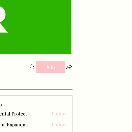
Join
s
ental Protect
Follow
на Баранова
Follow