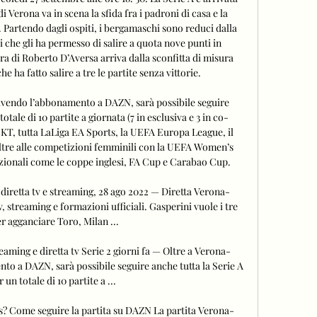
i Verona va in scena la sfida fra i padroni di casa e la 
 Partendo dagli ospiti, i bergamaschi sono reduci dalla 
i che gli ha permesso di salire a quota nove punti in 
adra di Roberto D’Aversa arriva dalla sconfitta di misura 
e ha fatto salire a tre le partite senza vittorie. 

ivendo l’abbonamento a DAZN, sarà possibile seguire 
otale di 10 partite a giornata (7 in esclusiva e 3 in co-
 BKT, tutta LaLiga EA Sports, la UEFA Europa League, il 
ltre alle competizioni femminili con la UEFA Women’s 
ionali come le coppe inglesi, FA Cup e Carabao Cup. 

diretta tv e streaming, 28 ago 2022 — Diretta Verona-
, streaming e formazioni ufficiali. Gasperini vuole i tre 
r agganciare Toro, Milan ...

aming e diretta tv Serie 2 giorni fa — Oltre a Verona-
to a DAZN, sarà possibile seguire anche tutta la Serie A 
un totale di 10 partite a ...

is? Come seguire la partita su DAZN La partita Verona-