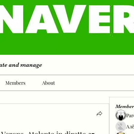
eate and manage
Members
About
Member
Par
Алё