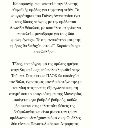
Καισαριανής, που αποτελεί την έδρα της 
αθηναϊκής ομάδας για τη φετινή σεζόν. Το 
«συγκρότημα» του Γιάννη Αναστασίου έχει 
τους ίδιους στόχους με την ομάδα του 
Λεωνίδα Βόκολου, με αποτέλεσμα η νίκη να 
αποτελεί… μονόδρομο για τους δύο 
«μονομάχους». Το σημαντικότερο ματς της 
ημέρας θα διεξαχθεί στο «Γ. Καραϊσκάκης» 
του Φαλήρου. 

Τέλος, το πρόγραμμα της πρώτης ημέρας 
στην Super League θα ολοκληρωθεί στην 
Τούμπα. Στις 21:00 ο ΠΑΟΚ θα υποδεχθεί 
τον Βόλο, έχοντας ως μοναδικό στόχο την 4η 
του νίκη στις πρώτες έξι αγωνιστικές, τη 
στιγμή που το «συγκρότημα» της Μαγνησίας 
«καίγεται» για βαθμό ή βαθμούς, καθώς 
βρίσκεται στις τελευταίες θέσεις της 
βαθμολογίας και είναι μία εκ των τριών 
ομάδων που δεν έχουν ακόμα νίκη. Οι άλλες 
δύο είναι οι Παναιτωλικός και Ατρόμητος. 