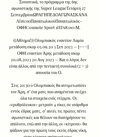
Συνοπτικά, το πρόγραμμα της 6ης 
αγωνιστικής της Super LeagueΤετάρτη 27 
ΣεπτεμβρίουΩΡΑΓΗΠΕΔΟΑΓΩΝΑΣΚΑΝΑ
ΛΙ16:00ΠαναιτωλικούΠαναιτωλικός-
ΟΦΗCosmote Sport 1HD18:00«Μ. 

((Αθλημα!)) Ολυμπιακός εναντίον Λαμία 
μετάδοση σκορ 03.09.20 3 Σεπ 2023 — ]===] 
ΟΦΗ εναντίον Άρης μετάδοση σκορ 
20.08.2023 20 Αυγ 2023 — Και ο λόγος δεν 
είναι άλλος από την πενταετή συνολικά (2 + 3) 
απουσία του Ο.

Στις 20:30 ο Ολυμπιακός θα αντιμετωπίσει 
τον Άρη, σ’ ένα ματς που αναμένεται να έχει 
όλα τα στοιχεία ενός ντέρμπι. Οι 
«ερυθρόλευκοι» μετρούν 4 νίκες σε ισάριθμα 
εντός έδρας ματς, σ’ αυτές τις πρώτες πέντε 
αγωνιστικές και θέλουν να διατηρήσουν το 
απόλυτο, ενώ από την άλλη, οι «κίτρινοι» θα 
ψάξουν για την πρώτη τους εκτός έδρας νίκη, 
στην τέταρτη απόπειρά τους. 
