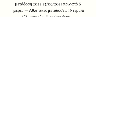
μετάδοση 2022 27/09/2023 πριν από 6 
ημέρες — Αθλητικές μεταδόσεις: Ντέρμπι 
Ολυμπιακός-Παναθηναϊκός ...
0
0
Write a comment...
About
How to create a Naver account and
how to leave positive reac
...
Read more
Members
Parental Protect
Follow