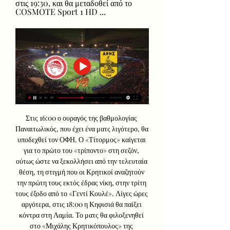
στις 19:30, και θα μεταδοθεί από το 
COSMOTE Sport 1 HD ...
Στις 16:00 ο ουραγός της βαθμολογίας 
Παναιτωλικός, που έχει ένα ματς λιγότερο, θα 
υποδεχθεί τον ΟΦΗ. Ο «Τίτορμος» καίγεται 
για το πρώτο του «τρίποντο» στη σεζόν, 
ούτως ώστε να ξεκολλήσει από την τελευταία 
θέση, τη στιγμή που οι Κρητικοί αναζητούν 
την πρώτη τους εκτός έδρας νίκη, στην τρίτη 
τους έξοδο από το «Γεντί Κουλέ». Λίγες ώρες 
αργότερα, στις 18:00 η Κηφισιά θα παίξει 
κόντρα στη Λαμία. Το ματς θα φιλοξενηθεί 
στο «Μιχάλης Κρητικόπουλος» της 