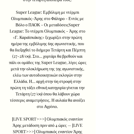
Super League: Εμβόλιμη με ντέρμπι 
Ολυμπιακός-Άρης στο Φάληρο - Εντός με 
Βόλο ο ΠΑΟΚ - Οι μεταδόσειςSuper 
League: Το ντέρμπι Ολυμπιακός - Άρης στο 
«Γ. Καραϊσκάκης» ξεχωρίζει στην πρώτη 
ημέρα της εμβόλιμης 6ης αγωνιστικής, που 
θα διεξαχθεί το διήμερο Τετάρτη και Πέμπτη 
(27-28/09). Στο… χορτάρι θα βρεθούν και 
πάλι οι ομάδες της Super League, λίγες ώρες 
μετά την ολοκλήρωση της 5ης αγωνιστικής, 
ελέω των αυτοδιοικητικών εκλογών στην 
Ελλάδα. Η… αρχή στην 6η στροφή στην 
πρώτη τη τάξει εθνική κατηγορία γίνεται την 
Τετάρτη (27/09) όπου θα λάβουν χώρα 
τέσσερις αναμετρήσεις. Η αυλαία θα ανοίξει 
στο Αγρίνιο. 

[LIVE SPORT>>>] Ολυμπιακός εναντίον 
Άρης μετάδοση πριν από 4 ώρες — [LIVE 
SPORT>>>] Ολυμπιακός εναντίον Άρης 