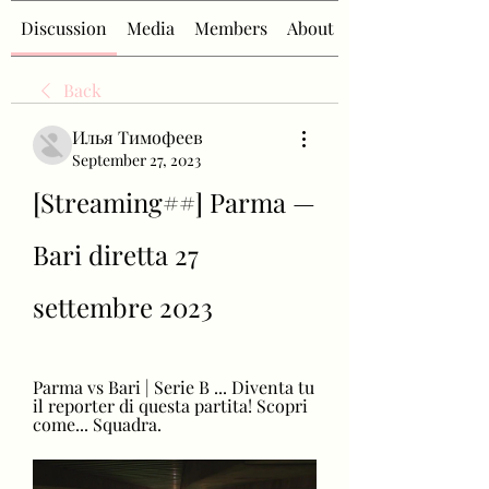
Discussion
Media
Members
About
Back
Илья Тимофеев
September 27, 2023
[Streaming##] Parma — 
Bari diretta 27 
settembre 2023
Parma vs Bari | Serie B ... Diventa tu 
il reporter di questa partita! Scopri 
come... Squadra.