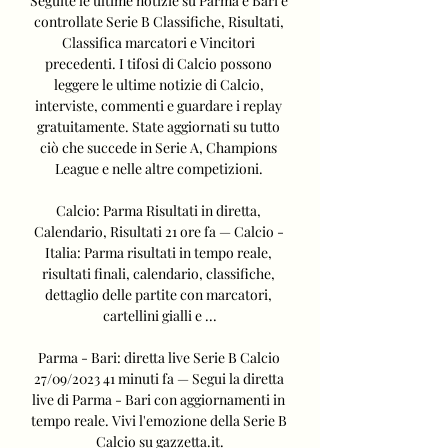
Seguite le ultime notizie su Parma e Bari e 
controllate Serie B Classifiche, Risultati, 
Classifica marcatori e Vincitori 
precedenti. I tifosi di Calcio possono 
leggere le ultime notizie di Calcio, 
interviste, commenti e guardare i replay 
gratuitamente. State aggiornati su tutto 
ciò che succede in Serie A, Champions 
League e nelle altre competizioni. 

Calcio: Parma Risultati in diretta, 
Calendario, Risultati 21 ore fa — Calcio - 
Italia: Parma risultati in tempo reale, 
risultati finali, calendario, classifiche, 
dettaglio delle partite con marcatori, 
cartellini gialli e ...

Parma - Bari: diretta live Serie B Calcio 
27/09/2023 41 minuti fa — Segui la diretta 
live di Parma - Bari con aggiornamenti in 
tempo reale. Vivi l'emozione della Serie B 
Calcio su gazzetta.it.
