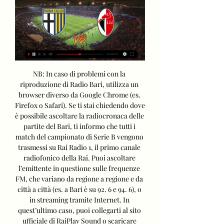
NB: In caso di problemi con la 
riproduzione di Radio Bari, utilizza un 
browser diverso da Google Chrome (es. 
Firefox o Safari). Se ti stai chiedendo dove 
è possibile ascoltare la radiocronaca delle 
partite del Bari, ti informo che tutti i 
match del campionato di Serie B vengono 
trasmessi su Rai Radio 1, il primo canale 
radiofonico della Rai. Puoi ascoltare 
l’emittente in questione sulle frequenze 
FM, che variano da regione a regione e da 
città a città (es. a Bari è su 92. 6 e 94. 6), o 
in streaming tramite Internet. In 
quest’ultimo caso, puoi collegarti al sito 
ufficiale di RaiPlay Sound o scaricare 