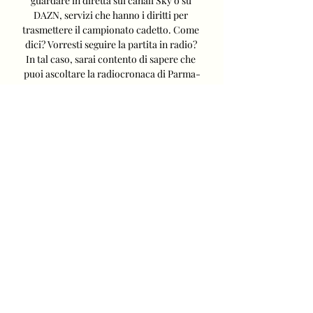
guardare in diretta sui canali Sky o su 
DAZN, servizi che hanno i diritti per 
trasmettere il campionato cadetto. Come 
dici? Vorresti seguire la partita in radio? 
In tal caso, sarai contento di sapere che 
puoi ascoltare la radiocronaca di Parma-
Bari, sia tramite la classica radiolina che 
in diretta su Internet da computer, 
smartphone e tablet. Radiocronaca 
Parma-Bari Dove ascoltare la partita del 
Bari Puoi ascoltare la radiocronaca di 
Parma-Bari direttamente su questa 
pagina, cliccando sul pulsante ▶︎ 
disponibile nel player sotto: la partita è 
trasmessa su Rai Radio 1 e Radio Bari, in 
quest’ultimo caso integralmente. Su 
Radio Selene, invece, puoi avere 
aggiornamenti in tempo reale 
sull’andamento del match durante il 
format Passione Bari. 

Parma vs Bari: Risultato in Diretta 