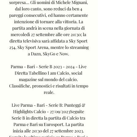
sorpresa... Gli uomini di Michele Mignani, 
dal loro canto, sono reduci da ben 4 
pareggi consecutivi, ed hanno certamente 
intenzione di tornare alla vittoria. La 
partita andrà in scena nella giornata di 
mercoledì 27 settembre alle ore 20:30; la 
diretta televisiva sarà affidata a Sky Sport 
254, Sky Sport Arena, mentre lo streaming 
a Dazn, SkyGo e Now. 

Parma - Bari - Serie B 2023 - 2024 - Live 
Diretta Tabellino I am Calcio, social 
magazine sul mondo del calcio. 
Classifiche, pronostici e risultati in tempo 
reale.

Live Parma - Bari - Serie B: Punteggi & 
Highlights Calcio - 27/09/2023Seguite 
Serie B in diretta la partita di Calcio tra 
Parma e Bari su Eurosport. La partita 
inizia alle 20:30 del 27 settembre 2023. 