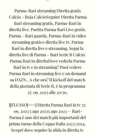
Parma-Bari streaming Diretta gratis 
Calcio - Roja CalcioSeguire Diretta Parma 
Bari streaming gratis, Parma-Bari in 
diretta live. Partita Parma Bari Live gratis. 
Parma – Bari guarda. Parma-Bari in video 
streaming gratis e diretta live tv. Parma 
Bari in diretta live e streaming, Segui la 
diretta live di Parma – Bari Serie B Calcio. 
Parma Bari in direttaDove vederla Parma 
Bari in tv e in streaming? Puoi vedere 
Parma Bari in streaming live e on demand 
su DAZN.. A che ora? Il kickoff del match 
della giornata di Serie B, è in programma 
27. 09. 2023 alle 20:30. 

[[FLUSSO]+++] Diretta Parma Bari in tv 27. 
09. 2023 5 ago 20235 ago 2023 — Bari-
Parma è uno dei match più importanti del 
primo turno della Coppa Italia 2023/2024. 
Scopri dove seguire la sfida in diretta tv 