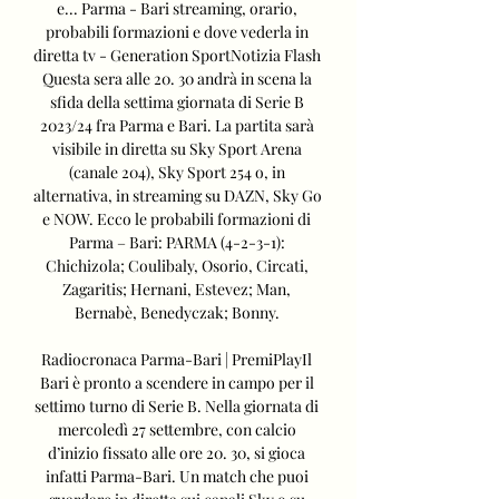
e... Parma - Bari streaming, orario, 
probabili formazioni e dove vederla in 
diretta tv - Generation SportNotizia Flash 
Questa sera alle 20. 30 andrà in scena la 
sfida della settima giornata di Serie B 
2023/24 fra Parma e Bari. La partita sarà 
visibile in diretta su Sky Sport Arena 
(canale 204), Sky Sport 254 o, in 
alternativa, in streaming su DAZN, Sky Go 
e NOW. Ecco le probabili formazioni di 
Parma – Bari: PARMA (4-2-3-1): 
Chichizola; Coulibaly, Osorio, Circati, 
Zagaritis; Hernani, Estevez; Man, 
Bernabè, Benedyczak; Bonny. 

Radiocronaca Parma-Bari | PremiPlayIl 
Bari è pronto a scendere in campo per il 
settimo turno di Serie B. Nella giornata di 
mercoledì 27 settembre, con calcio 
d’inizio fissato alle ore 20. 30, si gioca 
infatti Parma-Bari. Un match che puoi 