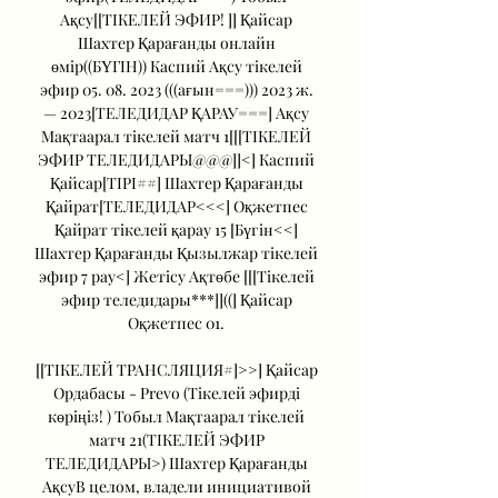
Ақсу[[ТІКЕЛЕЙ ЭФИР! ]] Қайсар 
Шахтер Қарағанды онлайн 
өмір((БҮГІН)) Каспий Ақсу тікелей 
эфир 05. 08. 2023 (((ағын===))) 2023 ж. 
— 2023[ТЕЛЕДИДАР ҚАРАУ===] Ақсу 
Мақтаарал тікелей матч 1[[[ТІКЕЛЕЙ 
ЭФИР ТЕЛЕДИДАРЫ@@@]]<] Каспий 
Қайсар[ТІРІ##] Шахтер Қарағанды 
Қайрат[ТЕЛЕДИДАР<<<] Оқжетпес 
Қайрат тікелей қарау 15 [Бүгін<<] 
Шахтер Қарағанды Қызылжар тікелей 
эфир 7 рау<] Жетісу Ақтөбе [[[Тікелей 
эфир теледидары***]]((] Қайсар 
Оқжетпес 01. 

[[ТІКЕЛЕЙ ТРАНСЛЯЦИЯ#]>>] Қайсар 
Ордабасы - Prevo (Тікелей эфирді 
көріңіз! ) Тобыл Мақтаарал тікелей 
матч 21(ТІКЕЛЕЙ ЭФИР 
ТЕЛЕДИДАРЫ>) Шахтер Қарағанды 
АқсуВ целом, владели инициативой 