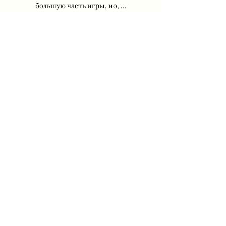
большую часть игры, но, ...
0
0
Write a comment...
About
How to create a Naver account and
how to leave positive reac
...
Read more
Members
Parental Protect
Follow
Алёна Баранова
Follow