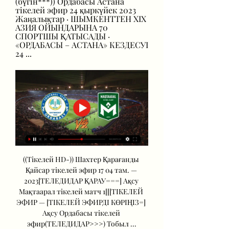
(бүгін***)) Ордабасы Астана 
тікелей эфир 24 қыркүйек 2023 
Жаңалықтар · ШЫМКЕНТТЕН XIX 
АЗИЯ ОЙЫНДАРЫНА 70 
СПОРТШЫ ҚАТЫСАДЫ · 
«ОРДАБАСЫ – АСТАНА» КЕЗДЕСУІ 
24 ...
((Тікелей HD-)) Шахтер Қарағанды 
Қайсар тікелей эфир 17 04 там. — 
2023[ТЕЛЕДИДАР ҚАРАУ===] Ақсу 
Мақтаарал тікелей матч 1[[[ТІКЕЛЕЙ 
ЭФИР — [ТІКЕЛЕЙ ЭФИРДІ КӨРІҢІЗ=] 
Ақсу Ордабасы тікелей 
эфир(ТЕЛЕДИДАР>>>) Тобыл ...
