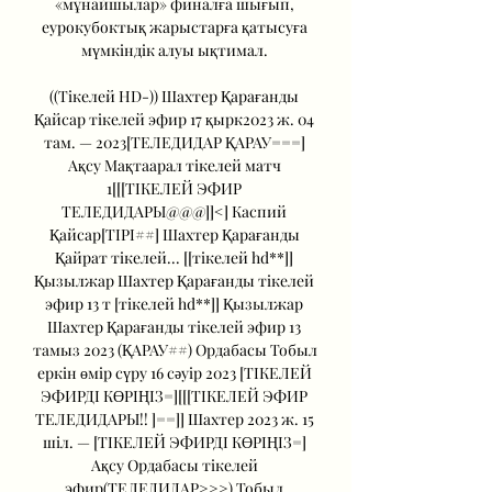
«мұнайшылар» финалға шығып, 
еурокубоктық жарыстарға қатысуға 
мүмкіндік алуы ықтимал. 

((Тікелей HD-)) Шахтер Қарағанды 
Қайсар тікелей эфир 17 қырк2023 ж. 04 
там. — 2023[ТЕЛЕДИДАР ҚАРАУ===] 
Ақсу Мақтаарал тікелей матч 
1[[[ТІКЕЛЕЙ ЭФИР 
ТЕЛЕДИДАРЫ@@@]]<] Каспий 
Қайсар[ТІРІ##] Шахтер Қарағанды 
Қайрат тікелей... [[тікелей hd**]] 
Қызылжар Шахтер Қарағанды тікелей 
эфир 13 т [тікелей hd**]] Қызылжар 
Шахтер Қарағанды тікелей эфир 13 
тамыз 2023 (ҚАРАУ##) Ордабасы Тобыл 
еркін өмір сүру 16 сәуір 2023 [ТІКЕЛЕЙ 
ЭФИРДІ КӨРІҢІЗ=][[[ТІКЕЛЕЙ ЭФИР 
ТЕЛЕДИДАРЫ!! ]==]] Шахтер 2023 ж. 15 
шіл. — [ТІКЕЛЕЙ ЭФИРДІ КӨРІҢІЗ=] 
Ақсу Ордабасы тікелей 
эфир(ТЕЛЕДИДАР>>>) Тобыл 