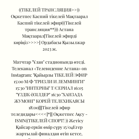
((ТІКЕЛЕЙ ТРАНСЛЯЦИЯ>>)) 
Оқжетпес Каспий тікелей Мақтаарал 
Каспий тікелей эфир(((Тікелей 
трансляция**))) Астана 
Мақтаарал[Тікелей эфирді 
көріңіз>>>>] Ордабасы Қызылжар 
2023 ж.

Матчтар "Ұлан" стадионында өтеді. 
Телеканал «Телевидение Астана» on 
Instagram: "Қайырлы ТІКЕЛЕЙ ЭФИР 
15:00 М/Ф "ГРИЗЛИ И ЛЕММИНГИ" 
15:30 "ИНТЕРНЫ" Т/СЕРИАЛ 16:05 
"ҮЗДІК ӘЗІЛДЕР" 16:30 "ХАНЗАДА 
ЖУМОНГ" КОРЕЙ ТЕЛЕХИКАЯСЫ 
18:00[[[Тікелей эфир 
теледидары<<<<]*]] Оқжетпес Ақсу - 
ISMN((ТІКЕЛЕЙ СПОРТ! )) Жетісу 
Қайсар еркін өмір сүру 15/04Егер 
жартылай финалдан өтіп кетсе, 