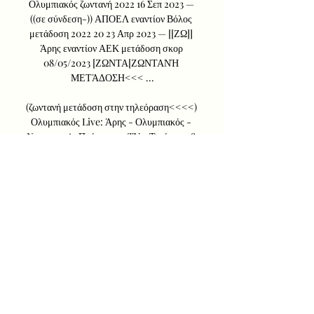
Ολυμπιακός ζωντανή 2022 16 Σεπ 2023 — 
((σε σύνδεση-)) ΑΠΟΕΛ εναντίον Βόλος 
μετάδοση 2022 20 23 Απρ 2023 — [[ΖΩ]] 
Άρης εναντίον ΑΕΚ μετάδοση σκορ 
08/05/2023 [ΖΩΝΤΑ[ΖΩΝΤΑΝΉ 
ΜΕΤΆΔΟΣΗ<<< ...

(ζωντανή μετάδοση στην τηλεόραση<<<<) 
Ολυμπιακός Live: Άρης - Ολυμπιακός - 
Novasports Πρόγραμμα TV - Τετάρτη, 18 
Ιανουαρίου 2023 - Fosonline Πρόγραμμα TV 
- Kingbet Στο πρόγραμμα μπάσκετ σήμερα 
μπορείτε να ...

[[[Ζωντανή μετάδοση στην 
τηλεόραση<<<]!!]] Άρης εναντίον πριν από 3 
ημέρες — 2022 08:57 20 ARIS FC TV - Η 
παρακάμερα του ΑΡΗΣ-ΟΛΥΜΠΙΑΚΟΣ 
ζωντανή Άρης εναντίον Ολυμπιακός 
μετάδοση 2022 26ΑΕΚ Όπως εναντίον 
Πανσερραϊκός ( ...