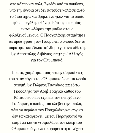
στο κόλπο και πάλι. Σχεδόν από το πουθενά, 
υπό την έννοια ότι δεν πατούσε καλά σε αυτό 
το διάστημα και βρήκε ένα γκολ για το οποίο 
φέρει μεγάλη ευθύνη ο Ρέτσος, ο οποίος 
έκανε «δώρο» την μπάλα στους 
φιλοξενούμενους. Ο Πασχαλάκης σταμάτησε 
σε πρώτη φάση τον Ιτούρμπε, ο οποίος δεν τα 
παράτησε και έδωσε σύνθημα για αντεπίθεση. 
by Αποστόλης Λιβάνιος 22:32 74' Αλλαγές 
για τον Ολυμπιακό. 

Πρώτα, χαιρέτησε τους πρώην συμπαίκτες 
του στον πάγκο του Ολυμπιακού σε μια ωραία 
στιγμή. by Γιώργος Τσανάκας 22:28 70' 
Γκοοολ για τον Άρη! Τραγικό λάθος του 
Ρέτσου που δεν έχει δει τον επερχόμενο 
Ιτούρμπε, ο οποίος του κλέβει την μπάλα, 
πάει να περάσει τον Πασχαλάκη και αρχικά 
δεν τα καταφέρνει, με τον Παραγουανό να 
επιμένει και να ντριμπλάρει τον κίπερ του 
Ολυμπιακού για να σκοράρει στη συνέχεια 