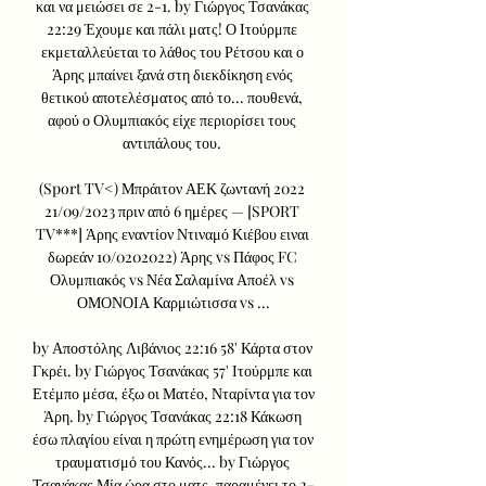
και να μειώσει σε 2-1. by Γιώργος Τσανάκας 
22:29 Έχουμε και πάλι ματς! Ο Ιτούρμπε 
εκμεταλλεύεται το λάθος του Ρέτσου και ο 
Άρης μπαίνει ξανά στη διεκδίκηση ενός 
θετικού αποτελέσματος από το... πουθενά, 
αφού ο Ολυμπιακός είχε περιορίσει τους 
αντιπάλους του. 

(Sport TV<) Μπράιτον ΑΕΚ ζωντανή 2022 
21/09/2023 πριν από 6 ημέρες — [SPORT 
TV***] Άρης εναντίον Ντιναμό Κιέβου ειναι 
δωρεάν 10/0202022) Άρης vs Πάφος FC 
Ολυμπιακός vs Νέα Σαλαμίνα Αποέλ vs 
ΟΜΟΝΟΙΑ Καρμιώτισσα vs ...

by Αποστόλης Λιβάνιος 22:16 58' Κάρτα στον 
Γκρέι. by Γιώργος Τσανάκας 57' Ιτούρμπε και 
Ετέμπο μέσα, έξω οι Ματέο, Νταρίντα για τον 
Άρη. by Γιώργος Τσανάκας 22:18 Κάκωση 
έσω πλαγίου είναι η πρώτη ενημέρωση για τον 
τραυματισμό του Κανός... by Γιώργος 
Τσανάκας Μία ώρα στο ματς, παραμένει το 2-