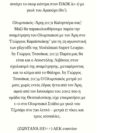
ανοίγει το σκορ κόντρα στον ΠΑΟΚ (0-1) με 
γκολ του Αραούχο (80'). 

Ολυμπιακός-Άρης20:31 Καλησπέρα σας! 
Μαζί θα παρακολουθήσουμε παρέα την 
αναμέτρηση του Ολυμπιακού με τον Άρη στο 
"Γεώργιος Καραϊσκάκης" για τη 2η αγωνιστική 
των playoffs της Stoiximan Super League. 
by Γιώργος Τσανάκας 20:32 Παρέα μας θα 
είναι και ο Αποστόλης Λιβάνιος στον 
σχολιασμό της αναμέτρησης, μεταφέροντας 
και το κλίμα από το Φάληρο. by Γιώργος 
Τσανάκας 20:34 Ο Ολυμπιακός μετρά 20 
ματς χωρίς εντός έδρας ήττα από τον Άρη, 
αφού από τον Ιανουάριο του 2002 που η 
ομάδα της Θεσσαλονίκης είχε επικρατήσει με 
1-0 στο Ολυμπιακό Στάδιο με γκολ του 
Τζμπάρι στο 79ο λεπτό – μετρά 17 νίκες και 
τρεις ισοπαλίες. 

(ΖΩΝΤΑΝΆ HD##) ΑΕΚ εναντίον 