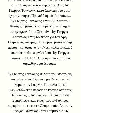
0 του Ολυμπιακού κόντρα στον Άρη. by 
Γιώργος Τσανάκας 22:19 Διακοπή στο ματς, 
έχουν χτυπήσει Πασχαλάκη και Φαμπιάνο... 
by Γιώργος Τσανάκας 22:22 64' Σουτ του 
Κασάμι, η μπάλα κοντράρει και καταλήγει 
στην αγκαλιά του Σιαμπάνη. by Γιώργος 
Τσανάκας 22:23 66' Φάση για τον Άρη! 
Παίρνει τις κόντρες ο Ιτούρμπε, μπαίνει στην 
περιοχή και σπάει στον Γκρέι, αλλά το πλασέ 
του τελευταίου περνάει άουτ. by Γιώργος 
Τσανάκας 22:26 Ο Αμπουμπακάρ Καμαρά 
σηκώθηκε για ζέσταμα. 

by Γιώργος Τσανάκας 11' Σουτ του Φορτούνη, 
κοντράρει στα σώματα η μπάλα και περνά 
κόρνερ. by Γιώργος Τσανάκας 21:12 
Ανεκμετάλλευτο πέρασε το κόρνερ από τους 
Πειραιώτες... by Γιώργος Τσανάκας 21:15 
Συμπληρώθηκαν 15 λεπτά στο Φάληρο, 
παραμένει το 0-0 στο Ολυμπιακός-Άρης. by 
Γιώργος Τσανάκας Στην Τούμπα η ΑΕΚ 