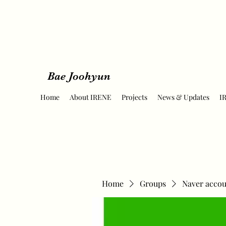
Bae Joohyun
Home
About IRENE
Projects
News & Updates
I
Home
Groups
Naver accou