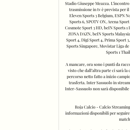
Stadio Giuseppe Meazza. L’incontro ha
trasmissione in tv è prevista per 
Eleven Sports 3 Belgium, ESPN Nor
Sports 6, SPOTV ON, Arena Sport 4
Cosmote Sport 3 HD, beIN Sports 1 In
ZONA DAZN, beIN Sports Malaysia, 
Sport 4, Digi Sport 4, Prima Sport 3
Sports Singapore, Movistar Liga d
Sports 1 Thai
A mancare, ora sono i punti da raccog
visto che dall’altra parte ci sarà la
percorso netto fatto a inizio campio
trasferta. Inter Sassuolo in strea
Inter-Sassuolo non sarà disponibile 
Roja Calcio - Calcio Streaming, 
informazioni disponibili per seguire l
match 