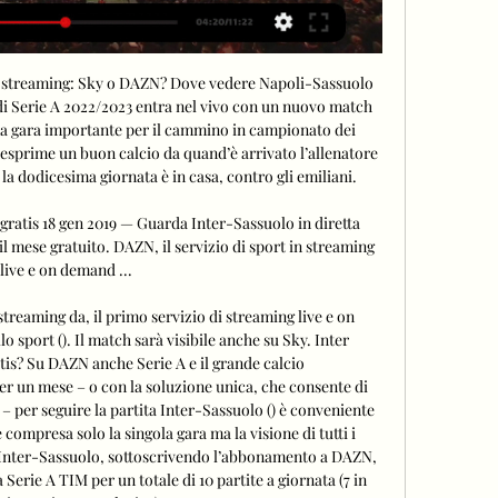
e streaming: Sky o DAZN? Dove vedere Napoli-Sassuolo 
 di Serie A 2022/2023 entra nel vivo con un nuovo match 
na gara importante per il cammino in campionato dei 
sprime un buon calcio da quand’è arrivato l’allenatore 
 la dodicesima giornata è in casa, contro gli emiliani. 

gratis 18 gen 2019 — Guarda Inter-Sassuolo in diretta 
l mese gratuito. DAZN, il servizio di sport in streaming 
live e on demand ...

streaming da, il primo servizio di streaming live e on 
sport (). Il match sarà visibile anche su Sky. Inter 
tis? Su DAZN anche Serie A e il grande calcio 
 un mese – o con la soluzione unica, che consente di 
– per seguire la partita Inter-Sassuolo () è conveniente 
ompresa solo la singola gara ma la visione di tutti i 
a Inter-Sassuolo, sottoscrivendo l’abbonamento a DAZN, 
 Serie A TIM per un totale di 10 partite a giornata (7 in 