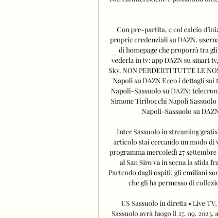
Con pre-partita, e col calcio d’ini
proprie credenziali su DAZN, usern
di homepage che proporrà tra gli 
vederla in tv: app DAZN su smart t
Sky. NON PERDERTI TUTTE LE NOST
Napoli su DAZN Ecco i dettagli sui 
Napoli-Sassuolo su DAZN: telecrona
Simone Tiribocchi Napoli Sassuolo do
Napoli-Sassuolo su DAZN 
Inter Sassuolo in streaming gratis?
articolo stai cercando un modo di v
programma mercoledì 27 settembre alle
al San Siro va in scena la sfida fr
Partendo dagli ospiti, gli emiliani so
che gli ha permesso di collezi
US Sassuolo in diretta • Live TV, 
Sassuolo avrà luogo il 27. 09. 2023, 