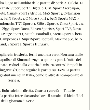
 luogo nell’ambito delle partite di: Serie A, Calcio. La 
il canale SuperSport 2 Digitalb, CBC Sport Azerbaijan, 
te, Canal+ Sport 1 Afrique, MAX Sport 3, Cytavision 
, beIN Sports 1, C More Sport 1, beIN Sports MAX 9, 
donesia, TNT Sports 1, Stöð 2 Sport 2, One2 Sport, 214 
Ziggo Sport Docu, Eleven Sports 2, Sport TV6, Nova 
, Orange Sport 1, Match! Football 1, Arena Sport 6, beIN 
e Campeones 2, SuperSport Football, Máximo 360, beIN 
land, S Sport 2, Sport 2 Hungary. 

liere in trasferta, fermi ancora a zero. Non sarà facile 
 capolista di Simone Inzaghi a quota 15 punti, frutto del 
nato, reduci dalla vittoria di misura contro l’Empoli in 
ming gratis? Come seguire la partita su DAZNLa partita 
gratuitamente in Italia, come le altre del campionato di 
Serie A. 

Roja calcio in diretta, Guarda 13 ore fa — Tutte le 
a partita Inter-Sassuolo: l'ora, il canale… Il kickoff del 
della giornata di Serie ….
