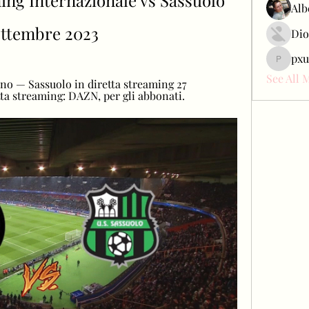
ing Internazionale vs Sassuolo 
Alb
settembre 2023
Dio
pxu
pxudcdw
See All 
ano — Sassuolo in diretta streaming 27 
ta streaming: DAZN, per gli abbonati.