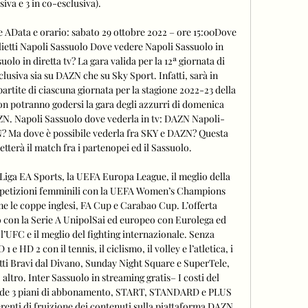
siva e 3 in co-esclusiva). 

e AData e orario: sabato 29 ottobre 2022 – ore 15:00Dove 
etti Napoli Sassuolo Dove vedere Napoli Sassuolo in 
lo in diretta tv? La gara valida per la 12ª giornata di 
clusiva sia su DAZN che su Sky Sport. Infatti, sarà in 
artite di ciascuna giornata per la stagione 2022-23 della 
on potranno godersi la gara degli azzurri di domenica 
N. Napoli Sassuolo dove vederla in tv: DAZN Napoli-
? Ma dove è possibile vederla fra SKY e DAZN? Questa 
terà il match fra i partenopei ed il Sassuolo. 

aLiga EA Sports, la UEFA Europa League, il meglio della 
mpetizioni femminili con la UEFA Women’s Champions 
me le coppe inglesi, FA Cup e Carabao Cup. L’offerta 
 con la Serie A UnipolSai ed europeo con Eurolega ed 
l’UFC e il meglio del fighting internazionale. Senza 
e HD 2 con il tennis, il ciclismo, il volley e l’atletica, i 
i Bravi dal Divano, Sunday Night Square e SuperTele, 
ltro. Inter Sassuolo in streaming gratis– I costi del 
vede 3 piani di abbonamento, START, STANDARD e PLUS 
ferenti di fruizione dei contenuti sulla piattaforma DAZN 