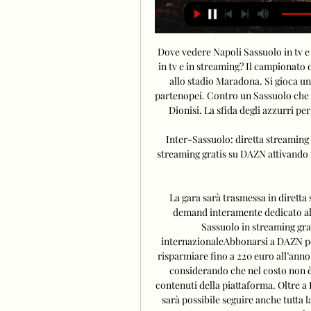
Dove vedere Napoli Sassuolo in tv 
in tv e in streaming? Il campionato
allo stadio Maradona. Si gioca u
partenopei. Contro un Sassuolo che e
Dionisi. La sfida degli azzurri per
Inter-Sassuolo: diretta streaming 
streaming gratis su DAZN attivando i
La gara sarà trasmessa in diretta 
demand interamente dedicato allo 
Sassuolo in streaming gra
internazionaleAbbonarsi a DAZN per
risparmiare fino a 220 euro all’anno 
considerando che nel costo non è c
contenuti della piattaforma. Oltre 
sarà possibile seguire anche tutta la