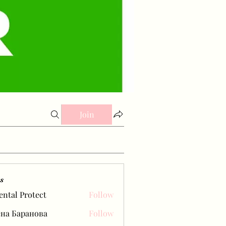
Join
s
ental Protect
Follow
на Баранова
Follow