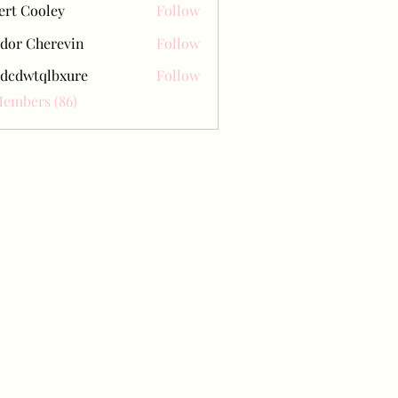
ert Cooley
Follow
dor Cherevin
Follow
dcdwtqlbxure
Follow
tqlbxure
Members (86)