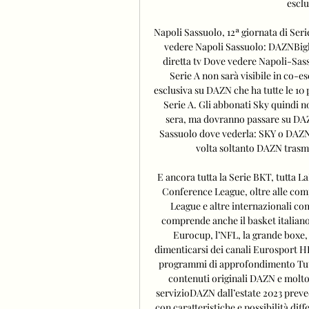
esclu
Napoli Sassuolo, 12ª giornata di Seri
vedere Napoli Sassuolo: DAZNBigli
diretta tv Dove vedere Napoli-Sassuo
Serie A non sarà visibile in co-es
esclusiva su DAZN che ha tutte le 10 p
Serie A. Gli abbonati Sky quindi n
sera, ma dovranno passare su DAZ
Sassuolo dove vederla: SKY o DAZN
volta soltanto DAZN trasmet
E ancora tutta la Serie BKT, tutta L
Conference League, oltre alle co
League e altre internazionali co
comprende anche il basket italiano
Eurocup, l’NFL, la grande boxe, 
dimenticarsi dei canali Eurosport HD 1 
programmi di approfondimento Tutt
contenuti originali DAZN e molto a
servizioDAZN dall’estate 2023 pre
con caratteristiche e possibilità dif