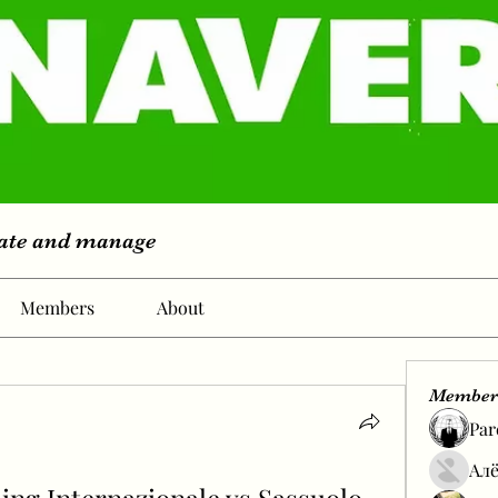
eate and manage
Members
About
Member
Par
Алё