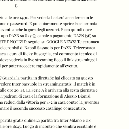
(). 

zio alle ore 14:30. Per vederla basterà accedere con le 
ame e password. E poi chiaramente aprire la schermata 
eventi anche la gara degli azzurri. Ecco quindi dove 
v, app DAZN su Sky Q, canale a pagamento DAZN (5€) su 
RE NOTIZIE: seguici su GOOGLE NEWS! Telecronaca 
telecronisti di Napoli Sassuolo per DAZN: Telecronaca 
ca a cura di Ricky Buscaglia, col commento tecnico di 
ve vederla in live streaming Ecco il link streaming di 
per poter accedere rapidamente all’evento. 

 Guarda la partita in direttaSe hai cliccato su questo 
edere Inter Sassuolo in streaming gratis. Il match è in 
 ore 20. 45. La Serie A è arrivata alla sesta giornata e 
a i padroni di casa e la formazione di Alessio Dionisi. 
no reduci dalla vittoria per 4-2 in casa contro la Juventus 
onare il secondo successo casalingo consecutivo. 

partita gratis onlineLa partita tra Inter Milano e US 
alle ore 16:45. Luogo di incontro che sembra eccitante è 