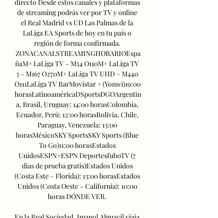
directo Desde estos canales y plataformas 
de streaming podrás ver por TV y online 
el Real Madrid vs UD Las Palmas de la 
LaLiga EA Sports de hoy en tu país o 
región de forma confirmada. 
ZONACANALSTREAMINGHORARIOEspa
ñaM+ LaLiga TV – M54 O110M+ LaLiga TV 
3 – M167 O270M+ LaLiga TV UHD – M440 
O111LaLiga TV BarMovistar + (Yomvi)19:00 
horasLatinoaméricaDSportsDGOArgentin
a, Brasil, Uruguay: 14:00 horasColombia, 
Ecuador, Perú: 12:00 horasBolivia, Chile, 
Paraguay, Venezuela: 13:00 
horasMéxicoSKY SportsSKY Sports (Blue 
To Go)11:00 horasEstados 
UnidosESPN+ESPN DeportesfuboTV (7 
días de prueba gratis)Estados Unidos 
(Costa Este – Florida): 13:00 horasEstados 
Unidos (Costa Oeste – California): 10:00 
horas DÓNDE VER. 

En la Real Sociedad, Imanol Alguacil viaja 