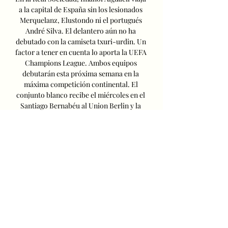
a la capital de España sin los lesionados 
Merquelanz, Elustondo ni el portugués 
André Silva. El delantero aún no ha 
debutado con la camiseta txuri-urdin. Un 
factor a tener en cuenta lo aporta la UEFA 
Champions League. Ambos equipos 
debutarán esta próxima semana en la 
máxima competición continental. El 
conjunto blanco recibe el miércoles en el 
Santiago Bernabéu al Union Berlin y la 
Real hará lo propio el mismo día con el 
Inter de Milán. H2H Real Madrid vs Real 
SociedadLa última vez que se enfrentaron 
Real Madrid y Real Sociedad en 
Chamartín fue la temporada pasada y el 
duelo acabó en empate (0-0). En la 
campaña 21/22, venció el conjunto blanco 
por 4-1 en un partido que comenzó 
perdiendo. Para encontrar la última 
victoria vasca en territorio merengue hay 
que remontarse a los cuartos de final de la 