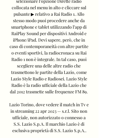
selezionare l’opzione Dirette radio 
collocata nel menu in alto e cliccare sul 
pulsante ▶︎ relativo a Rai Radio 1. Allo 
stesso modo puoi procedere anche da 
smartphone e tablet utilizzando l’app di 
RaiPlay Sound per dispositivi Android e 
iPhone/iPad. Devi sapere, però, che in 
caso di contemporaneità con altre partite 
o eventi sportivi, la radiocronaca su Rai 
Radio 1 non è integrale. In tal caso, puoi 
scegliere una delle altre radio che 
trasmettono le partite della Lazio, come 
Lazio Style Radio e Radiosei. Lazio Style 
Radio è la radio ufficiale della Lazio che 
dal 2012 trasmette sulle frequenze FM 89. 

Lazio Torino, dove vedere il match in Tv e 
in streaming 22 apr 2023 — s.r.l. Sito non 
ufficiale, non autorizzato o connesso a 
S.S. Lazio S.p.A. Il marchio Lazio è di 
esclusiva proprietà di S.S. Lazio S.p.A..