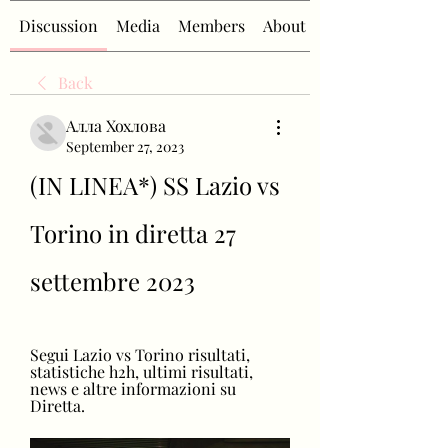
Discussion
Media
Members
About
Back
Алла Хохлова
September 27, 2023
(IN LINEA*) SS Lazio vs 
Torino in diretta 27 
settembre 2023
Segui Lazio vs Torino risultati, 
statistiche h2h, ultimi risultati, 
news e altre informazioni su 
Diretta.