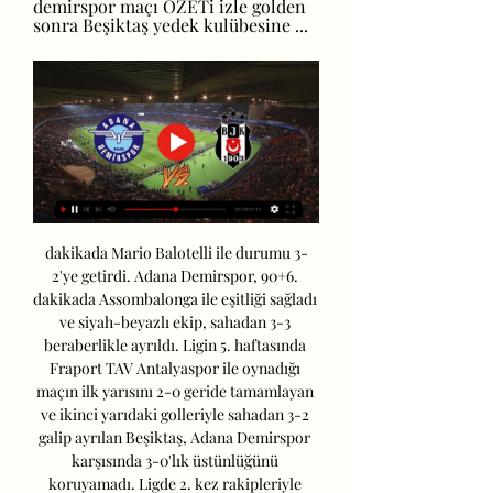
demirspor maçı ÖZETi izle golden 
sonra Beşiktaş yedek kulübesine ...
dakikada Mario Balotelli ile durumu 3-
2'ye getirdi. Adana Demirspor, 90+6. 
dakikada Assombalonga ile eşitliği sağladı 
ve siyah-beyazlı ekip, sahadan 3-3 
beraberlikle ayrıldı. Ligin 5. haftasında 
Fraport TAV Antalyaspor ile oynadığı 
maçın ilk yarısını 2-0 geride tamamlayan 
ve ikinci yarıdaki golleriyle sahadan 3-2 
galip ayrılan Beşiktaş, Adana Demirspor 
karşısında 3-0'lık üstünlüğünü 
koruyamadı. Ligde 2. kez rakipleriyle 