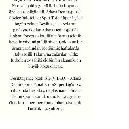
Karaveli yıldız golcü ile hafta boyunca 
özel olarak ilgilendi. Adana Demirspor’da 
Gözler Balotelli’deSpor Toto Süper Lig’de 
bugün evinde Beşiktaş ile kozlarını 
paylaşacak olan Adana Demirspor’da 
İtalyan forvet Balotelli’nin formu teknik 
heyetin yüzünü güldürüyor. Çok uzun bir 
aranın ardından geçtiğimiz haftalarda 
İtalya Milli Takımı’na çağırılan yıldız 
futbolcu ev sahibi ekibin bu akşamki en 
büyük kozu olacak. 

Beşiktaş maç özeti izle (VİDEO) - Adana 
Demirspor - Fanatik 1:01Süper Lig'in 25. 
haftasında Beşiktaş, deplasmanda Adana 
Demirspor'a konuk oldu. Karşılaşma 1-
1'lik skorla berabere tamamlandı.Fanatik · 
Fanatik · 14 Şub 2022