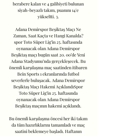
berabere kalan ve 4 galibiyeti bulunan 
siyah-beyazlı takım, puanını 14'e 
yükseltti. 3. 

Adana Demirspor Beşiktaş Maçı Ne 
Zaman, Saat Kaçta ve Hangi Kanalda? 
spor Toto Süper Lig’in 25. haftasında 
oynanacak olan Adana Demirspor 
Beşiktaş maçı bugün saat 20. 00’de Yeni 
Adana Stadyumu’nda gerçekleşecek. Bu 
önemli karşılaşma maç saatinden itibaren 
Bein Sports 1 ekranlarında futbol 
severlerle buluşacak. Adana Demirspor 
Beşiktaş Maçı Hakemi AçıklandıSpor 
Toto Süper Lig’in 25. haftasında 
oynanacak olan Adana Demirspor 
Beşiktaş maçının hakemi açıklandı. 

Bu önemli karşılaşma öncesi her iki takım 
da tüm hazırlıklarını tamamladı ve maç 
saatini beklemeye başladı. Haftanın 