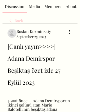
Discussion
Media
Members
About
Back
Ruslan Kuzminskiy
September 27, 2023
[Canlı yayın>>>>] 
Adana Demirspor 
Beşiktaş özet izle 27 
Eylül 2023
4 saat önce — Adana Demirspor'un 
ikinci golünü atan Mario 
Balotelli'nin beşiktaş adana 