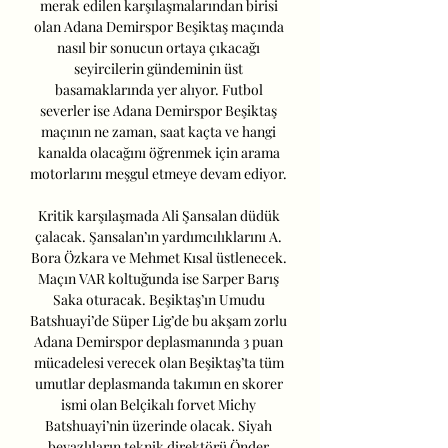
merak edilen karşılaşmalarından birisi 
olan Adana Demirspor Beşiktaş maçında 
nasıl bir sonucun ortaya çıkacağı 
seyircilerin gündeminin üst 
basamaklarında yer alıyor. Futbol 
severler ise Adana Demirspor Beşiktaş 
maçının ne zaman, saat kaçta ve hangi 
kanalda olacağını öğrenmek için arama 
motorlarını meşgul etmeye devam ediyor. 

Kritik karşılaşmada Ali Şansalan düdük 
çalacak. Şansalan’ın yardımcılıklarını A. 
Bora Özkara ve Mehmet Kısal üstlenecek. 
Maçın VAR koltuğunda ise Sarper Barış 
Saka oturacak. Beşiktaş’ın Umudu 
Batshuayi’de Süper Lig’de bu akşam zorlu 
Adana Demirspor deplasmanında 3 puan 
mücadelesi verecek olan Beşiktaş’ta tüm 
umutlar deplasmanda takımın en skorer 
ismi olan Belçikalı forvet Michy 
Batshuayi’nin üzerinde olacak. Siyah 
beyazlıların teknik direktörü Önder 