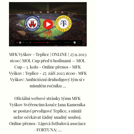
MFK Vyškov - Teplice | ONLINE | 27.9.2023 
16:00 | MOL Cup před 6 hodinami — MOL 
Cup - 3. kolo - Online přenos - MFK 
Vyškov : Teplice - 27. září 2023 16:00 · MFK 
Vyškov: Ambiciózní druholigový tým si v 
minulém ročníku ...

Oficiální webové stránky týmu MFK 
Vyškov Svěřencům kouče Jana Kameníka 
se postaví prvoligové Teplice, s nimiž 
nelze očekávat žádný snadný souboj. 
Online přenos · Ligová fotbalová asociace 
· FORTUNA: ...
