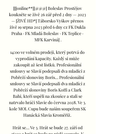
[[[online**]]@@@] Boleslav Prostějov 
koukněte se živě 26 zář před 2 dny — 2023 
— [ŽIVÉ HD*] Táborsko Vyškov přenos 
živě 19 srpna 2023 před 6 dny cz FK Dukla 
Praha · FK Mladá Boleslav · FK Teplice · 
MFK Karviná] .

14:00 ve volném prodeji, který potrvá do 
vyprodání kapacity. Každý si může 
zakoupit až šest lístků. Profesionální 
smlouvy se Slavií podepsali dva mladíci z 
Pobřeží slonoviny Boris… Profesionální 
smlouvy se Slavií podepsali dva mladíci z 
Pobřeží slonoviny Boris Koffi a Clark 
Bahi, kteří uspěli na zkoušce a stali se 
natrvalo hráči Slavie do června 2028. Ve 3. 
kole MOL Cupu bude naším soupeřem SK 
Hanácká Slavia Kroměříž. 

Hrát se… Ve 3. Hrát se bude 27. září od 
16:00 a hrát se bude na půdě soupeře. V 