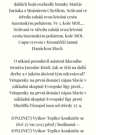
dalších bojů rozhodly branky Matěje 
Juráska s Mojmírem Chytilem. Sešívaní ve 
středu zahájí svou letošní cestu 
tuzemským pohárem. Ve 3. kole MOL… 
Sešívaní ve středu zahájí svou letošní 
cestu tuzemským pohárem. kole MOL 
Cupu vyzvou v Kroměříži tamní 
Hanáckou Slavii. 

O utkání promluvil asistent hlavního 
trenéra Jaroslav Köstl. Jak se těší na další 
derby a v jakém složení tým odcestoval? 
Vstupenky na první domácí zápas Slavie v 
základní skupině Evropské ligy proti… 
Vstupenky na první domácí zápas Slavie v 
základní skupině Evropské ligy proti 
Sheriffu Tiraspol jsou od středy 27. 9. 

(ONLINE!!) Vyškov Teplice koukněte se 
živě 27/09/2023 před 7 hodinami — 
(ONLINE!!) Vyškov Teplice koukněte se 