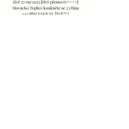
živě 27/09/2023 [živý přenos tv>>>>] 
Slovácko Teplice koukněte se 23 října 
2022[[[SLEDOVAT ŽIVĚ!!! ] .
0
0
Write a comment...
About
How to create a Naver account and
how to leave positive reac
...
Read more
Members
Parental Protect
Follow