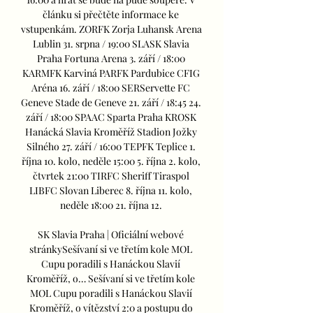
článku si přečtěte informace ke 
vstupenkám. ZORFK Zorja Luhansk Arena 
Lublin 31. srpna / 19:00 SLASK Slavia 
Praha Fortuna Arena 3. září / 18:00 
KARMFK Karviná PARFK Pardubice CFIG 
Aréna 16. září / 18:00 SERServette FC 
Geneve Stade de Geneve 21. září / 18:45 24. 
září / 18:00 SPAAC Sparta Praha KROSK 
Hanácká Slavia Kroměříž Stadion Jožky 
Silného 27. září / 16:00 TEPFK Teplice 1. 
října 10. kolo, neděle 15:00 5. října 2. kolo, 
čtvrtek 21:00 TIRFC Sheriff Tiraspol 
LIBFC Slovan Liberec 8. října 11. kolo, 
neděle 18:00 21. října 12. 

SK Slavia Praha | Oficiální webové 
stránkySešívaní si ve třetím kole MOL 
Cupu poradili s Hanáckou Slavií 
Kroměříž, o… Sešívaní si ve třetím kole 
MOL Cupu poradili s Hanáckou Slavií 
Kroměříž, o vítězství 2:0 a postupu do 