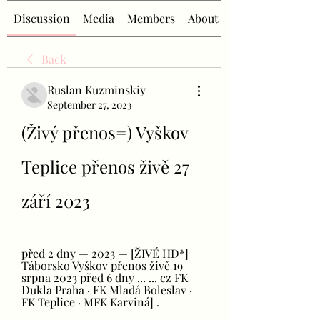
Discussion
Media
Members
About
Back
Ruslan Kuzminskiy
September 27, 2023
(Živý přenos=) Vyškov 
Teplice přenos živě 27 
září 2023
před 2 dny — 2023 — [ŽIVÉ HD*] 
Táborsko Vyškov přenos živě 19 
srpna 2023 před 6 dny ... ... cz FK 
Dukla Praha · FK Mladá Boleslav · 
FK Teplice · MFK Karviná] .