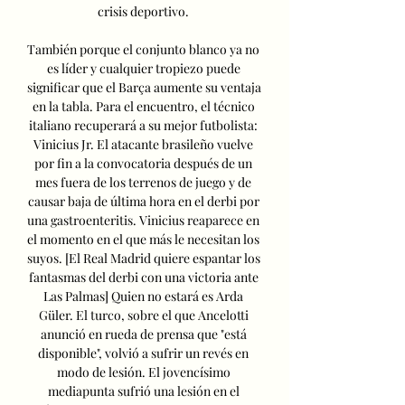
crisis deportivo. 

También porque el conjunto blanco ya no 
es líder y cualquier tropiezo puede 
significar que el Barça aumente su ventaja 
en la tabla. Para el encuentro, el técnico 
italiano recuperará a su mejor futbolista: 
Vinicius Jr. El atacante brasileño vuelve 
por fin a la convocatoria después de un 
mes fuera de los terrenos de juego y de 
causar baja de última hora en el derbi por 
una gastroenteritis. Vinicius reaparece en 
el momento en el que más le necesitan los 
suyos. [El Real Madrid quiere espantar los 
fantasmas del derbi con una victoria ante 
Las Palmas] Quien no estará es Arda 
Güler. El turco, sobre el que Ancelotti 
anunció en rueda de prensa que "está 
disponible", volvió a sufrir un revés en 
modo de lesión. El jovencísimo 
mediapunta sufrió una lesión en el 