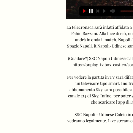
La telecronaca sarà infatti affidata
Fabio Bazzani. Alla luce di ciò, n
andrà in onda il match. Napoli-
SpazioNapoli. it Napoli-Udinese sarà
(Guadare*) SSC Napoli Udinese Calci
https://onplay-tv.box-cast.co/socc
Per vedere la partita in TV sarà difat
un televisore tipo smart. Inolt
abbonamento Sky, sarà possibile at
canale 214 di Sky. Infine, per poter
che scaricare l’app di 
SSC Napoli - Udinese Calcio in d
vedranno legalmente. Live stream onl