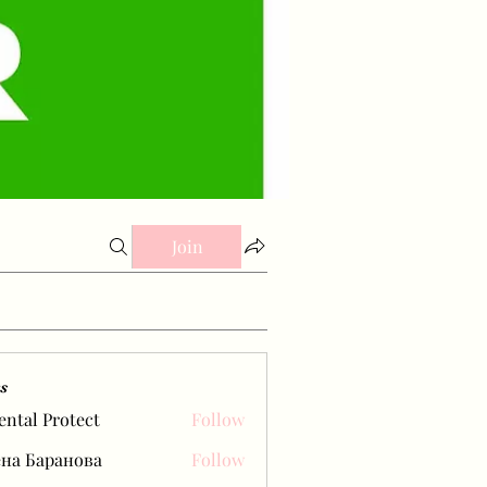
Join
s
ental Protect
Follow
на Баранова
Follow