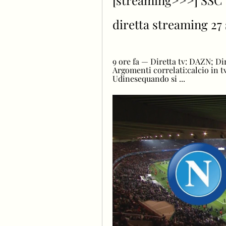
[streaming>>>] SSC N
diretta streaming 27
9 ore fa — Diretta tv: DAZN; Di
Argomenti correlati:calcio in 
Udinesequando si ...