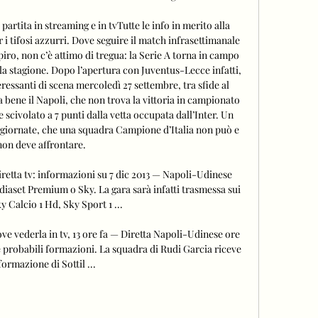
rtita in streaming e in tvTutte le info in merito alla 
i tifosi azzurri. Dove seguire il match infrasettimanale 
iro, non c’è attimo di tregua: la Serie A torna in campo 
la stagione. Dopo l’apertura con Juventus-Lecce infatti, 
ressanti di scena mercoledì 27 settembre, tra sfide al 
a bene il Napoli, che non trova la vittoria in campionato 
scivolato a 7 punti dalla vetta occupata dall’Inter. Un 
giornate, che una squadra Campione d’Italia non può e 
non deve affrontare. 

retta tv: informazioni su 7 dic 2013 — Napoli-Udinese 
diaset Premium o Sky. La gara sarà infatti trasmessa sui 
y Calcio 1 Hd, Sky Sport 1 ...

ve vederla in tv, 13 ore fa — Diretta Napoli-Udinese ore 
e probabili formazioni. La squadra di Rudi Garcia riceve 
 formazione di Sottil ...