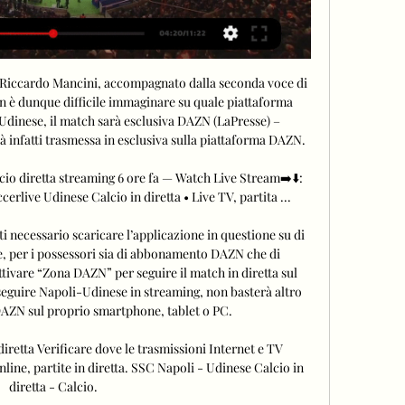
 a Riccardo Mancini, accompagnato dalla seconda voce di 
on è dunque difficile immaginare su quale piattaforma 
Udinese, il match sarà esclusiva DAZN (LaPresse) – 
 infatti trasmessa in esclusiva sulla piattaforma DAZN. 

o diretta streaming 6 ore fa — Watch Live Stream➡️⬇️: 
erlive Udinese Calcio in diretta • Live TV, partita ...

ti necessario scaricare l’applicazione in questione su di 
re, per i possessori sia di abbonamento DAZN che di 
tivare “Zona DAZN” per seguire il match in diretta sul 
 seguire Napoli-Udinese in streaming, non basterà altro 
DAZN sul proprio smartphone, tablet o PC. 

iretta Verificare dove le trasmissioni Internet e TV 
ine, partite in diretta. SSC Napoli - Udinese Calcio in 
diretta - Calcio.
