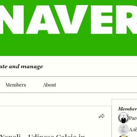
eate and manage
Members
About
Member
Par
Алё