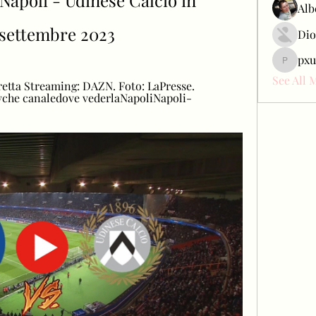
apoli - Udinese Calcio in 
Alb
 settembre 2023
Dio
pxu
pxudcdw
See All 
retta Streaming: DAZN. Foto: LaPresse. 
tvche canaledove vederlaNapoliNapoli-