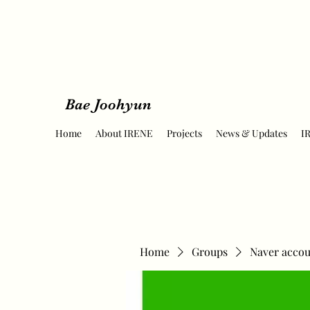
Bae Joohyun
Home
About IRENE
Projects
News & Updates
I
Home
Groups
Naver accou