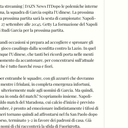
etta streaming | DAZN News ITDopo le polemiche interne 
na, la squadra di Garcia ospita l'Udinese. La prossima 
La prossima partita sarà la sesta di campionato: Napoli-
7 settembre alle 20:45. Getty La formazione del Napoli 
i Rudi Garcia per la prossima partita. 

di occasioni si prepara ad accogliere e spronare gli 
gioco casalingo dalla sconfitta contro la Lazio. In quel 
nque l’Udinese, che tanti bei ricordi porta nelle menti 
 momento da accantonare, per concentrarsi sull’attuale 
he è tutto fuorché rosa e fiori. 

 per entrambe le squadre, con gli azzurri che dovranno 
 mentre i friulani, in completa emergenza infortuni, 
 ulteriormente male agli uomini di Garcia. Ma quindi, 
essa in onda del match? Scopriamolo insieme. Napoli-
aldo match del Maradona, cui calcio d’inizio è previsto 
embre, è pronto ad emozionare indistintamente i tifosi di 
eri tornano quindi ad affrontarsi nel fu San Paolo dopo 
rso, terminato 3-2 in favore dei padroni di casa. Già 
 nomi di chi racconterà la sfida di Fuorigrotta. 
