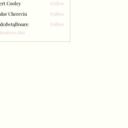
ert Cooley
Follow
dor Cherevin
Follow
dcdwtqlbxure
Follow
tqlbxure
Members (86)