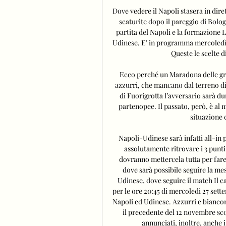
Dove vedere il Napoli stasera in dir
scaturite dopo il pareggio di Bolog
partita del Napoli e la formazione 
Udinese. E' in programma mercoledì 2
Queste le scelte d
Ecco perché un Maradona delle gran
azzurri, che mancano dal terreno di 
di Fuorigrotta l’avversario sarà du
partenopee. Il passato, però, è al
situazione c
Napoli-Udinese sarà infatti all-in
assolutamente ritrovare i 3 punti
dovranno mettercela tutta per fare
dove sarà possibile seguire la m
Udinese, dove seguire il match Il c
per le ore 20:45 di mercoledì 27 sett
Napoli ed Udinese. Azzurri e biancon
il precedente del 12 novembre sco
annunciati, inoltre, anche i