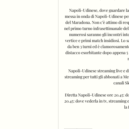
Napoli-Udinese, dove guardare la pa
messa in onda di Napoli-Udinese per 
del Maradona. Non c’è attimo di resp
nel primo turno infrasettimanale del
numerosi saranno gli incontri inte
vertice e primi match insidiosi. Lo s
da ben 3 turni ed è clamorosamente 
distacco esorbitante dopo appena 5 
Napoli-Udinese streaming live e di
streaming per tutti gli abbonati a Me
canali Sk
Diretta Napoli-Udinese ore 20.45: do
20.45: dove vederla in tv, streaming 
la