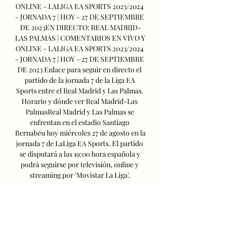
ONLINE - LALIGA EA SPORTS 2023/2024 
- JORNADA 7 | HOY - 27 DE SEPTIEMBRE 
DE 2023EN DIRECTO: REAL MADRID-
LAS PALMAS | COMENTARIOS EN VIVO Y 
ONLINE - LALIGA EA SPORTS 2023/2024 
- JORNADA 7 | HOY - 27 DE SEPTIEMBRE 
DE 2023 Enlace para seguir en directo el 
partido de la jornada 7 de la Liga EA 
Sports entre el Real Madrid y Las Palmas. 
Horario y dónde ver Real Madrid-Las 
PalmasReal Madrid y Las Palmas se 
enfrentan en el estadio Santiago 
Bernabéu hoy miércoles 27 de agosto en la 
jornada 7 de LaLiga EA Sports. El partido 
se disputará a las 19:00 hora española y 
podrá seguirse por televisión, online y 
streaming por 'Movistar La Liga'. 

Dónde ver en vivo y en directo online Real 
Madrid vs Las hace 21 horas — Te 
contamos dónde ver en directo online el 