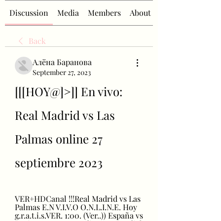
Discussion
Media
Members
About
Back
Алёна Баранова
September 27, 2023
[[[HOY@]>]] En vivo: 
Real Madrid vs Las 
Palmas online 27 
septiembre 2023
VER+HDCanal !!!Real Madrid vs Las 
Palmas E.N V.I.V.O O.N.L.I.N.E. Hoy 
g.r.a.t.i.s.VER. 1:00. (Ver..)) España vs 