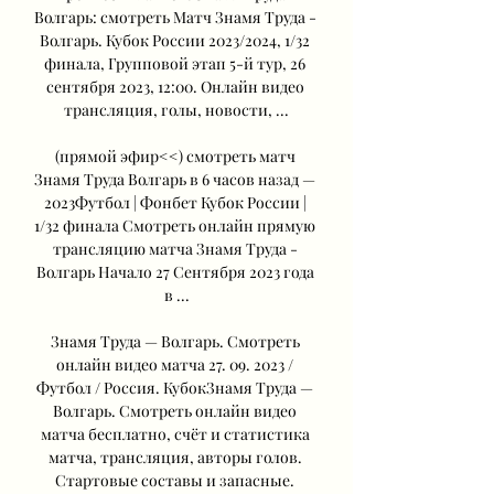
Волгарь: смотреть Матч Знамя Труда - 
Волгарь. Кубок России 2023/2024, 1/32 
финала, Групповой этап 5-й тур, 26 
сентября 2023, 12:00. Онлайн видео 
трансляция, голы, новости, ...

(прямой эфир<<) смотреть матч 
Знамя Труда Волгарь в 6 часов назад — 
2023Футбол | Фонбет Кубок России | 
1/32 финала Смотреть онлайн прямую 
трансляцию матча Знамя Труда - 
Волгарь Начало 27 Сентября 2023 года 
в ...

Знамя Труда — Волгарь. Смотреть 
онлайн видео матча 27. 09. 2023 / 
Футбол / Россия. КубокЗнамя Труда — 
Волгарь. Смотреть онлайн видео 
матча бесплатно, счёт и статистика 
матча, трансляция, авторы голов. 
Стартовые составы и запасные. 