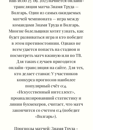
RuВ 18:00 27. 09. 2023 начнётся онлайн-
трансляция матча Знамя Труда — 
Волгарь. Один из самых ожидаемых 
матчей чемпионата — игра между 
командами Знамя Труда и Волгарь. 
Многие болельщики хотят узнать, как 
будет развиваться игра и кто победит 
в этом противостоянии. Однако не 
всем удается попасть на стадион и 
посмотреть матч вживую или по ТВ. 
Для таких случаев пригодится 
онлайн-трансляция на сайте. Для тех, 
кто делает ставки: У участников 
конкурса прогнозов наиболее 
популярный счёт 0:4. 
«Искусственный интеллект», 
проанализировавший статистику и 
линии букмекеров, считает, что матч 
закончится со счетом 0:4 (победит 
«Волгарь»). 

Прогнозы матчей: Знамя Труда - 