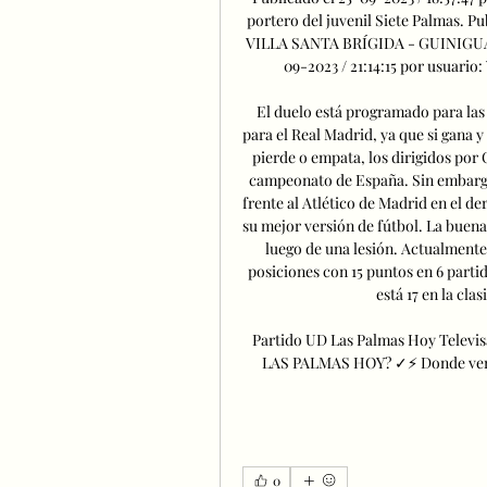
portero del juvenil Siete Palmas. Pu
VILLA SANTA BRÍGIDA - GUINIGUADA 
09-2023 / 21:14:15 por usuari
El duelo está programado para las 
para el Real Madrid, ya que si gana y 
pierde o empata, los dirigidos por 
campeonato de España. Sin embargo,
frente al Atlético de Madrid en el de
su mejor versión de fútbol. La buena 
luego de una lesión. Actualmente, 
posiciones con 15 puntos en 6 parti
está 17 en la clas
Partido UD Las Palmas Hoy Televi
LAS PALMAS HOY? ✓⚡ Donde ver el 
0