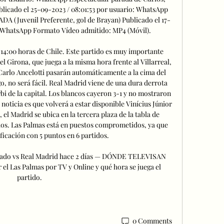
blicado el 25-09-2023 / 08:01:53 por usuario: WhatsApp 
(Juvenil Preferente, gol de Brayan) Publicado el 17-
o: WhatsApp Formato Vídeo admitido: MP4 (Móvil). 

14:00 horas de Chile. Este partido es muy importante 
el Girona, que juega a la misma hora frente al Villarreal, 
Carlo Ancelotti pasarán automáticamente a la cima del 
 no será fácil. Real Madrid viene de una dura derrota 
rbi de la capital. Los blancos cayeron 3-1 y no mostraron 
noticia es que volverá a estar disponible Vinícius Júnior 
el Madrid se ubica en la tercera plaza de la tabla de 
dos. Las Palmas está en puestos comprometidos, ya que 
ificación con 5 puntos en 6 partidos. 

sado vs Real Madrid hace 2 días — DÓNDE TELEVISAN 
Las Palmas por TV y Online y qué hora se juega el 
partido.
0 Comments