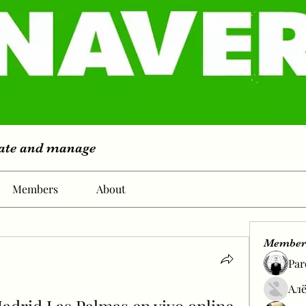
eate and manage
Members
About
Member
Par
Алё