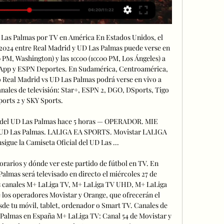
 Las Palmas por TV en América En Estados Unidos, el 
024 entre Real Madrid y UD Las Palmas puede verse en 
00 PM, Washington) y las 10:00 (10:00 PM, Los Ángeles) a 
 App y ESPN Deportes. En Sudamérica, Centroamérica, 
do Real Madrid vs UD Las Palmas podrá verse en vivo a 
canales de televisión: Star+, ESPN 2, DGO, DSports, Tigo 
ports 2 y SKY Sports. 

 del UD Las Palmas hace 5 horas — OPERADOR. MIE 
S. UD Las Palmas. LALIGA EA SPORTS. Movistar LALIGA 
igue la Camiseta Oficial del UD Las ...

rarios y dónde ver este partido de fútbol en TV. En 
lmas será televisado en directo el miércoles 27 de 
los canales M+ LaLiga TV, M+ LaLiga TV UHD, M+ LaLiga 
e los operadores Movistar y Orange, que ofrecerán el 
sde tu móvil, tablet, ordenador o Smart TV. Canales de 
 Palmas en España M+ LaLiga TV: Canal 54 de Movistar y 