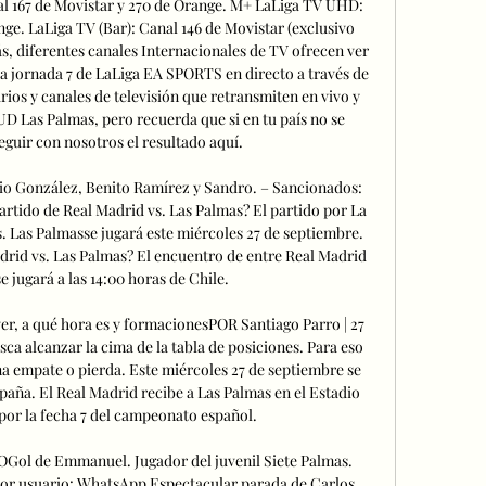
al 167 de Movistar y 270 de Orange. M+ LaLiga TV UHD: 
nge. LaLiga TV (Bar): Canal 146 de Movistar (exclusivo 
s, diferentes canales Internacionales de TV ofrecen ver 
a jornada 7 de LaLiga EA SPORTS en directo a través de 
rios y canales de televisión que retransmiten en vivo y 
UD Las Palmas, pero recuerda que si en tu país no se 
eguir con nosotros el resultado aquí. 

io González, Benito Ramírez y Sandro. – Sancionados: 
rtido de Real Madrid vs. Las Palmas? El partido por La 
. Las Palmasse jugará este miércoles 27 de septiembre. 
drid vs. Las Palmas? El encuentro de entre Real Madrid 
e jugará a las 14:00 horas de Chile. 

er, a qué hora es y formacionesPOR Santiago Parro | 27 
a alcanzar la cima de la tabla de posiciones. Para eso 
a empate o pierda. Este miércoles 27 de septiembre se 
paña. El Real Madrid recibe a Las Palmas en el Estadio 
or la fecha 7 del campeonato español. 

 de Emmanuel. Jugador del juvenil Siete Palmas. 
 por usuario: WhatsApp Espectacular parada de Carlos, 