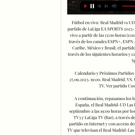
Fútbol en vivo: Real Madrid vs UD
partido de LaLiga EA SPORTS 2023-2
vivo a partir de las 13:00 horas (1:
través de los canales ESPN+, ESPN
Caribe, México y Brasil, el parti
través de los siguientes horarios y 
S
Calendario y Próximos Partidos
27.09.2023. 19:00. Real Madrid. V
TV. Ver partido Cons
A continuación, repasamos los ho
España, el Real Madrid-UD Las Pa
septiembre a las 19:00 horas​ por 
TV3 y LaLiga TV (Bar), a través d
partido en Internet y con acceso de
TV que televisan el Real Madrid-Las