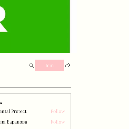
Join
s
ental Protect
Follow
на Баранова
Follow