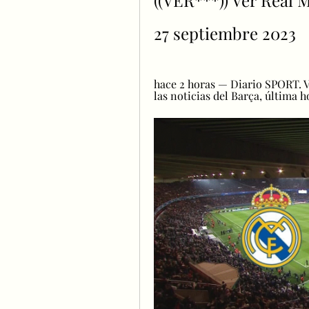
((VER***)) Ver Real M
27 septiembre 2023
hace 2 horas — Diario SPORT. V
las noticias del Barça, última 