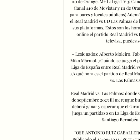
110 de Orange. M+ LaLiga TV 3: Can
Canal 440 de Movistar y 111 de Ora
para bares y locales públicos) Ademá
el Real Madrid vs UD Las Palmas de l
sus plataformas. Estos son los hora
online el partido Real Madrid vs 
televisa, puedes s
– Lesionados: Alberto Moleiro, Fab
Mika Mármol. ¿Cuándo se juega el pa
Liga de España entre Real Madrid vs
¿A qué hora es el partido de Real Ma
vs. Las Palmas s
Real Madrid vs. Las Palmas: dónde v
de septiembre 2023 El merengue busc
deberá ganar y esperar que el Giron
juega un partidazo en La Liga de Es
Santiago Bernabéu p
JOSE ANTONIO RUIZ CABALLEROGol
Publicado el 25-09-2023 / 18:57:47