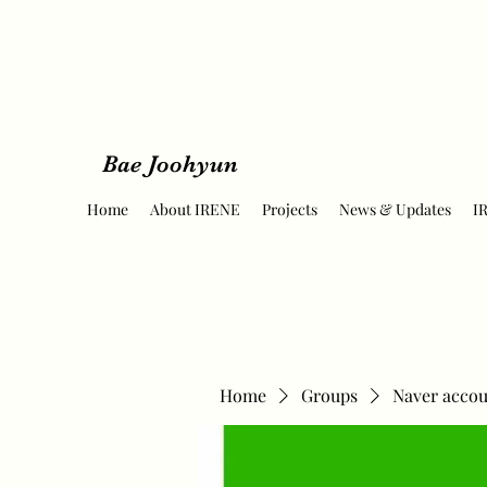
Bae Joohyun
Home
About IRENE
Projects
News & Updates
I
Home
Groups
Naver accou