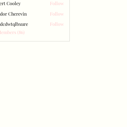
ert Cooley
Follow
dor Cherevin
Follow
dcdwtqlbxure
Follow
tqlbxure
Members (86)