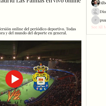
adrid Las Palmas en vivo online 
Alb
Dio
pxu
pxudcdw
See All 
ersión online del periódico deportivo. Todas 
hora y del mundo del deporte en general.