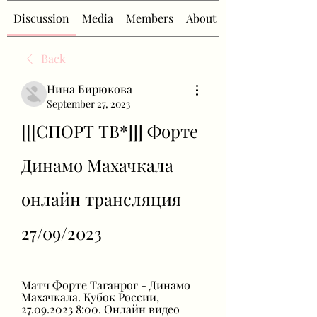
Discussion
Media
Members
About
Back
Нина Бирюкова
September 27, 2023
[[[СПОРТ ТВ*]]] Форте 
Динамо Махачкала 
онлайн трансляция 
27/09/2023
Матч Форте Таганрог - Динамо 
Махачкала. Кубок России, 
27.09.2023 8:00. Онлайн видео 