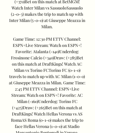
(+370)Bet on this match at BetMGM! 
Watch Inter Milan vs SassuoloSassuolo 
(2-0-3) makes the trip to match up with 
Inter Milan (5-0-0) at Giuseppe Meazza in 
Milan. 

Game Time: 12:30 PM ETTV Channel: 
ESPN+Live Stream: Watch on ESPN+! 
Favorite: Atalanta (-140)Underdog: 
Frosinone Calcio (+340)Draw: (+285)Bet 
on this match at DraftKings! Watch AC 
Milan vs Torino FCTorino FC (0-1-0) 
travels to match up with AC Milan (1-0-0) 
at Giuseppe Meazza in Milan. Game Time: 
2:45 PM ETTV Channel: ESPN+Live 
Stream: Watch on ESPN+! Favorite: AC 
Milan (-160)Underdog: Torino FC 
(+425)Draw: (+265)Bet on this match at 
DraftKings! Watch Hellas Verona vs AS 
RomaAS Roma (0-1-0) makes the trip to 
face Hellas Verona (1-0-0) at Stadio 
Marcantonio Bentegodi in Verona. 
