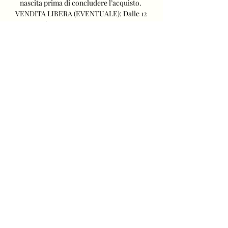
nascita prima di concludere l’acquisto. 
VENDITA LIBERA (EVENTUALE): Dalle 12 
di martedì 26, fino alle ore 18 di domenica 
1° ottobre. 

Verona vs Atalanta Livescore and Live 
Video - Italy Serie A Verona are playing 
Atalanta at the Serie A of Italy on 
September 27. The match will kick off 
16:30 UTC. Verona (also known as H. 
Verona, Hella Verona or Hellas ...
0
0
Scrivi un commento...
About