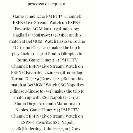
processo di acquisto. 

Game Time: 12:30 PM ETTV Channel: 
ESPN+Live Stream: Watch on ESPN+! 
Favorite: AC Milan (-135)Underdog: 
Cagliari (+380)Draw: (+245)Bet on this 
match at BetMGM! Watch Lazio vs Torino 
FCTorino FC (2-2-1) makes the trip to 
play Lazio (1-1-3) at Stadio Olimpico in 
Rome. Game Time: 2:45 PM ETTV 
Channel: ESPN+Live Stream: Watch on 
ESPN+! Favorite: Lazio (+115)Underdog: 
Torino FC (+250)Draw: (+215)Bet on this 
match at BetMGM! Watch SSC Napoli vs 
UdineseUdinese (0-3-2) makes the trip to 
match up with SSC Napoli (2-2-1) at 
Stadio Diego Armando Maradona in 
Naples. Game Time: 2:45 PM ETTV 
Channel: ESPN+Live Stream: Watch on 
ESPN+! Favorite: SSC Napoli 
(-280)Underdog: Udinese (+700)Draw: 