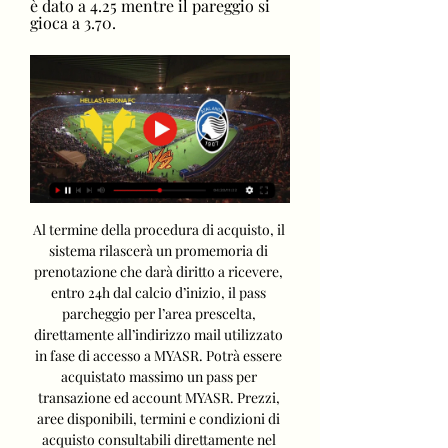
è dato a 4.25 mentre il pareggio si 
gioca a 3.70.
Al termine della procedura di acquisto, il 
sistema rilascerà un promemoria di 
prenotazione che darà diritto a ricevere, 
entro 24h dal calcio d’inizio, il pass 
parcheggio per l’area prescelta, 
direttamente all’indirizzo mail utilizzato 
in fase di accesso a MYASR. Potrà essere 
acquistato massimo un pass per 
transazione ed account MYASR. Prezzi, 
aree disponibili, termini e condizioni di 
acquisto consultabili direttamente nel 