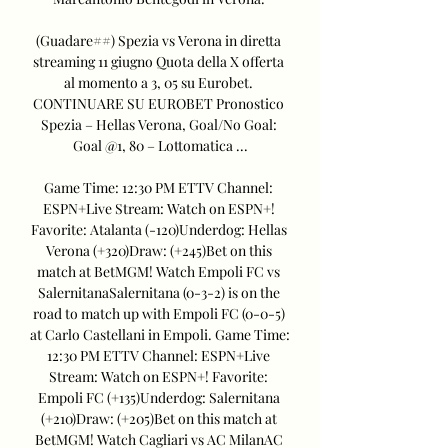
(Guadare##) Spezia vs Verona in diretta 
streaming 11 giugno Quota della X offerta 
al momento a 3, 05 su Eurobet. 
CONTINUARE SU EUROBET Pronostico 
Spezia – Hellas Verona, Goal/No Goal: 
Goal @1, 80 – Lottomatica ...

Game Time: 12:30 PM ETTV Channel: 
ESPN+Live Stream: Watch on ESPN+! 
Favorite: Atalanta (-120)Underdog: Hellas 
Verona (+320)Draw: (+245)Bet on this 
match at BetMGM! Watch Empoli FC vs 
SalernitanaSalernitana (0-3-2) is on the 
road to match up with Empoli FC (0-0-5) 
at Carlo Castellani in Empoli. Game Time: 
12:30 PM ETTV Channel: ESPN+Live 
Stream: Watch on ESPN+! Favorite: 
Empoli FC (+135)Underdog: Salernitana 
(+210)Draw: (+205)Bet on this match at 
BetMGM! Watch Cagliari vs AC MilanAC 