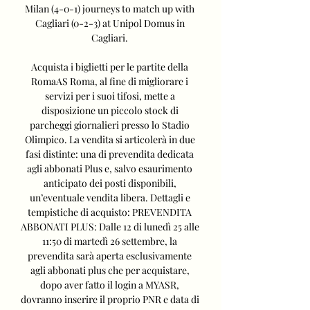
Milan (4-0-1) journeys to match up with 
Cagliari (0-2-3) at Unipol Domus in 
Cagliari. 

Acquista i biglietti per le partite della 
RomaAS Roma, al fine di migliorare i 
servizi per i suoi tifosi, mette a 
disposizione un piccolo stock di 
parcheggi giornalieri presso lo Stadio 
Olimpico. La vendita si articolerà in due 
fasi distinte: una di prevendita dedicata 
agli abbonati Plus e, salvo esaurimento 
anticipato dei posti disponibili, 
un’eventuale vendita libera. Dettagli e 
tempistiche di acquisto: PREVENDITA 
ABBONATI PLUS: Dalle 12 di lunedì 25 alle 
11:50 di martedì 26 settembre, la 
prevendita sarà aperta esclusivamente 
agli abbonati plus che per acquistare, 
dopo aver fatto il login a MYASR, 
dovranno inserire il proprio PNR e data di 