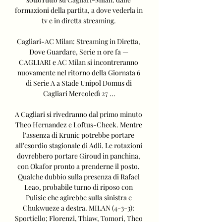
formazioni della partita, a dove vederla in 
tv e in diretta streaming. 

Cagliari-AC Milan: Streaming in Diretta, 
Dove Guardare, Serie 11 ore fa — 
CAGLIARI e AC Milan si incontreranno 
nuovamente nel ritorno della Giornata 6 
di Serie A a Stade Unipol Domus di 
Cagliari Mercoledì 27 ...

A Cagliari si rivedranno dal primo minuto 
Theo Hernandez e Loftus-Cheek. Mentre 
l'assenza di Krunic potrebbe portare 
all'esordio stagionale di Adli. Le rotazioni 
dovrebbero portare Giroud in panchina, 
con Okafor pronto a prenderne il posto. 
Qualche dubbio sulla presenza di Rafael 
Leao, probabile turno di riposo con 
Pulisic che agirebbe sulla sinistra e 
Chukwueze a destra. MILAN (4-3-3): 
Sportiello; Florenzi, Thiaw, Tomori, Theo 