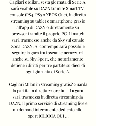
Cagliari e Milan, sesta giornata di Serie A, 
sarà visibile su DAZN tramite Smart TV, 
console (PS4, PS5 o XBOX One), in diretta 
streaming su tablet e smartphone grazie 
all'app di DAZN o direttamente su 
browser tramite il proprio PC. Il match 
sarà trasmesso anche da Sky sul canale 
Zona DAZN. Al contempo sarà possibile 
seguire la gara tra toscani e nerazzurri 
anche su Sky Sport, che notoriamente 
detiene i diritti per tre partite su dieci di 
ogni giornata di Serie A. 

Cagliari Milan in streaming gratis? Guarda 
la partita in diretta 22 ore fa — La gara 
sarà trasmessa in diretta streaming da 
DAZN, il primo servizio di streaming live e 
on demand interamente dedicato allo 
sport (CLICCA QUI ...