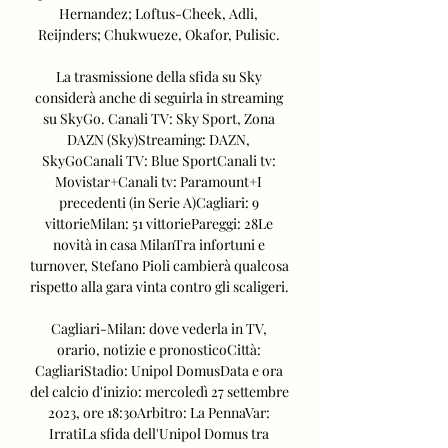
Hernandez; Loftus-Cheek, Adli, 
Reijnders; Chukwueze, Okafor, Pulisic. 

La trasmissione della sfida su Sky 
considerà anche di seguirla in streaming 
su SkyGo. Canali TV: Sky Sport, Zona 
DAZN (Sky)Streaming: DAZN, 
SkyGoCanali TV: Blue SportCanali tv: 
Movistar+Canali tv: Paramount+I 
precedenti (in Serie A)Cagliari: 9 
vittorieMilan: 51 vittoriePareggi: 28Le 
novità in casa MilanTra infortuni e 
turnover, Stefano Pioli cambierà qualcosa 
rispetto alla gara vinta contro gli scaligeri. 

Cagliari-Milan: dove vederla in TV, 
orario, notizie e pronosticoCittà: 
CagliariStadio: Unipol DomusData e ora 
del calcio d'inizio: mercoledì 27 settembre 
2023, ore 18:30Arbitro: La PennaVar: 
IrratiLa sfida dell'Unipol Domus tra 