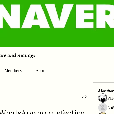
eate and manage
Members
About
Member
Par
Алё
hatsApp 2024 efectivo 