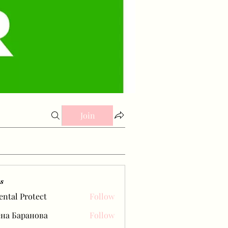
Join
s
ental Protect
Follow
на Баранова
Follow