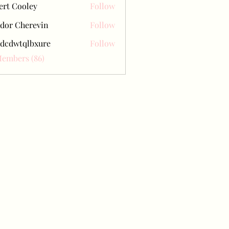
ert Cooley
Follow
dor Cherevin
Follow
dcdwtqlbxure
Follow
tqlbxure
Members (86)