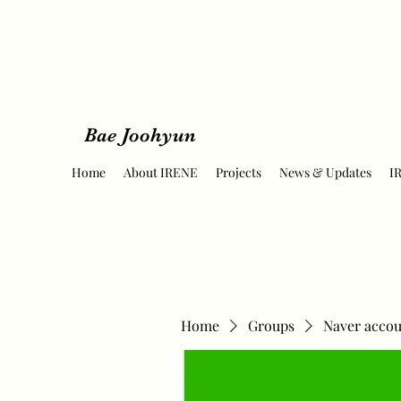
Bae Joohyun
Home
About IRENE
Projects
News & Updates
I
Home
Groups
Naver accou