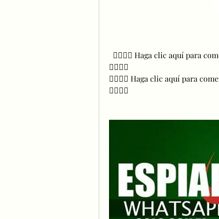
  👉🏻👉🏻 Haga clic aquí para c
👈🏻👈🏻 
👉🏻👉🏻 Haga clic aquí para com
👈🏻👈🏻  