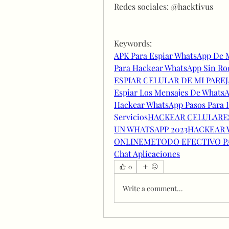
Redes sociales: @hacktivus
Keywords:
APK Para Espiar WhatsApp De M
Para Hackear WhatsApp Sin Ro
ESPIAR CELULAR DE MI PAREJ
Espiar Los Mensajes De Whats
Hackear WhatsApp Pasos Para 
Servicios
HACKEAR CELULARE
UN WHATSAPP 2023
HACKEAR 
ONLINE
METODO EFECTIVO P
Chat Aplicaciones
0
Write a comment...