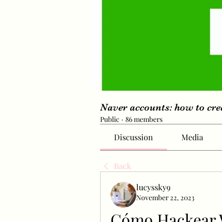
Naver accounts: how to cr
Public
·
86 members
Discussion
Media
Back
lucyssky9
November 22, 2023
Cómo Hackear W