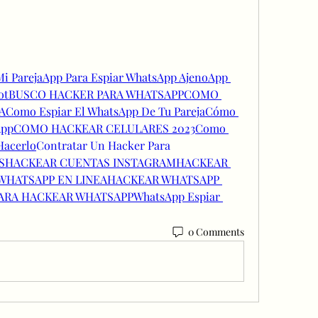
i Pareja
App Para Espiar WhatsApp Ajeno
App 
ot
BUSCO HACKER PARA WHATSAPP
COMO 
A
Como Espiar El WhatsApp De Tu Pareja
Cómo 
App
COMO HACKEAR CELULARES 2023
Como 
Hacerlo
Contratar Un Hacker Para 
S
HACKEAR CUENTAS INSTAGRAM
HACKEAR 
WHATSAPP EN LINEA
HACKEAR WHATSAPP 
ARA HACKEAR WHATSAPP
WhatsApp Espiar 
0 Comments