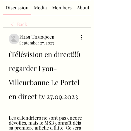
Discussion
Media
Members
About
Back
Илья Тимофеев
September 27, 2023
(Télévision en direct!!!) 
regarder Lyon-
Villeurbanne Le Portel 
en direct tv 27.09.2023
Les calendriers ne sont pas encore 
dévoilés, mais le MSB connaît déjà 
sa première affiche d'Élite. Ce sera 