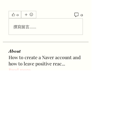
0
0
撰寫留言......
About
How to create a Naver account and
how to leave positive reac
...
Read more
Members
Parental Protect
Follow
Алёна Баранова
Follow
Albert Cooley
Follow