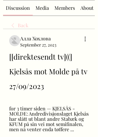
Discussion
Media
Members
About
Back
Алла Хохлова
September 27, 2023
[[direktesendt tv]((] 
Kjelsås mot Molde på tv 
27/09/2023
for 3 timer siden — KJELSÅS - 
MOLDE: Andredivisjonslaget Kjelsås 
har slått ut blant andre Stabæk og 
KFUM på sin vei mot semifinalen, 
men nå venter enda tøffere ...