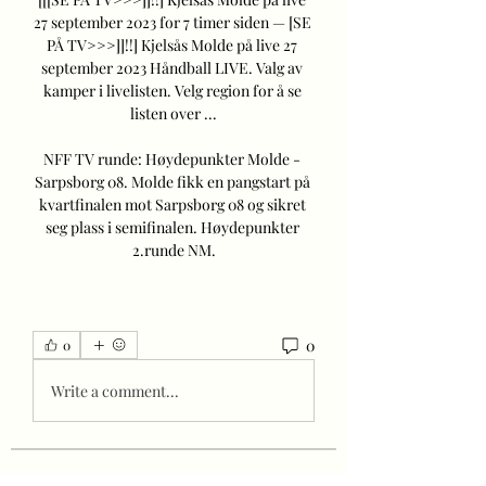
27 september 2023 for 7 timer siden — [SE 
PÅ TV>>>]]!!] Kjelsås Molde på live 27 
september 2023 Håndball LIVE. Valg av 
kamper i livelisten. Velg region for å se 
listen over ...

NFF TV runde: Høydepunkter Molde - 
Sarpsborg 08. Molde fikk en pangstart på 
kvartfinalen mot Sarpsborg 08 og sikret 
seg plass i semifinalen. Høydepunkter 
2.runde NM.
0
0
Write a comment...
About