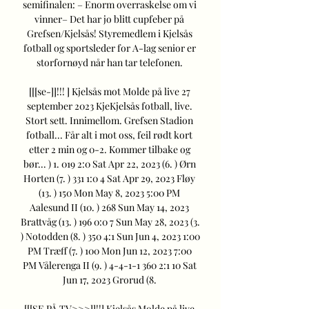
semifinalen: – Enorm overraskelse om vi 
vinner– Det har jo blitt cupfeber på 
Grefsen/Kjelsås! Styremedlem i Kjelsås 
fotball og sportsleder for A-lag senior er 
storfornøyd når han tar telefonen. 

[[[se-]]!!! ] Kjelsås mot Molde på live 27 
september 2023 KjeKjelsås fotball, live. 
Stort sett. Innimellom. Grefsen Stadion 
fotball... Får alt i mot oss, feil rødt kort 
etter 2 min og 0-2. Kommer tilbake og 
bør... ) 1. 019 2:0 Sat Apr 22, 2023 (6. ) Ørn 
Horten (7. ) 331 1:0 4 Sat Apr 29, 2023 Fløy 
(13. ) 150 Mon May 8, 2023 5:00 PM 
Aalesund II (10. ) 268 Sun May 14, 2023 
Brattvåg (13. ) 196 0:0 7 Sun May 28, 2023 (3. 
) Notodden (8. ) 350 4:1 Sun Jun 4, 2023 1:00 
PM Træff (7. ) 100 Mon Jun 12, 2023 7:00 
PM Vålerenga II (9. ) 4-4-1-1 360 2:1 10 Sat 
Jun 17, 2023 Grorud (8. 

[[[SE PÅ TV>>>]]!!] Kjelsås Molde på live 