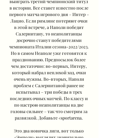
выиграть третий чемпионский титул 
в истории. Все станет известно после 
первого матча игрового дня – Интер – 
Лацио. Если римляне потеряют очки 
в этой встрече, а Наполи победит 
Салернитану, то неаполитанцы 
досрочно станут победителями 
чемпионата Италии сезона-2022/2023. 
Но в самом Неаполе уже готовятся к 
празднованию. Предпосылок более 
чем достаточно: во-первых, Интеру, 
который набрал неплохой ход, очки 
очень нужны. Во-вторых, Наполи 
проблем с Салернитаной ранее не 
испытывал – три победы в трех 
последних очных матчей. По классу и 
по настрою неаполитанцы на две 
головы сильнее – так что смотрим за 
развязкой. Добавьте «sportarena. 

Это два новичка лиги, вот только 
«Эмполи» выглядит значительно 