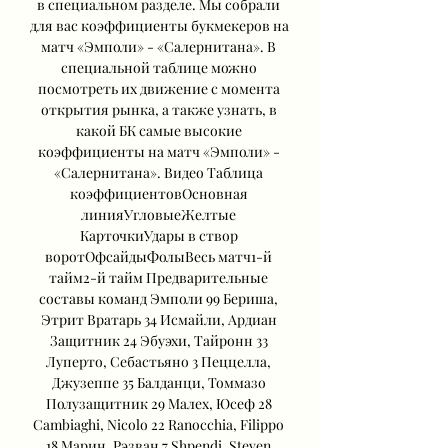
в специальном разделе. Мы собрали 
для вас коэффициенты букмекеров на 
матч «Эмполи» - «Салернитана». В 
специальной таблице можно 
посмотреть их движение с момента 
открытия рынка, а также узнать, в 
какой БК самые высокие 
коэффициенты на матч «Эмполи» - 
«Салернитана». Видео Таблица 
коэффициентовОсновная 
линияУгловыеЖелтые 
КарточкиУдары в створ 
воротОфсайдыФолыВесь матч1-й 
тайм2-й тайм Предварительные 
составы команд Эмполи 99 Бериша, 
Этрит Вратарь 34 Исмайли, Ардиан 
Защитник 24 Эбуэхи, Тайронн 33 
Луперто, Себастьяно 3 Пеццелла, 
Джузеппе 35 Балданци, Томмазо 
Полузащитник 29 Малех, Юсеф 28 
Cambiaghi, Nicolo 22 Ranocchia, Filippo 
18 Марин, Рэзван 7 Shpendi, Steven 