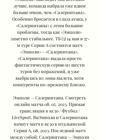
лучше, команда набрала уже вдвое 
больше очков, чем «Салернитана». 
Особенно бросается в глаза атака, у 
«Салернитаны» с этим большие 
проблемы, тогда как «Эмполи» 
заметно стабильнее. ТБ (3) 14 мая в 37-
м туре Серии A состоится матч 
«Эмполи» - «Салернитана». 
«Салернитана» выдала просто 
фантастическую серию из шести 
туров без поражений, и уже 
выбралась из зоны вылета, хотя 
конкуренты по-прежнему близко. 

Эмполи — Салернитана. Смотреть 
онлайн матча 08. 05. 2023. Прямая 
трансляция в 19:30 / Футбол / 
LiveSport. RuЭмполи и Салернитана 
начнут матч в 19:30 в итальянской 
Серии А, 08. 2023. Последний матч 
между собой: Салернитана — Эмполи 