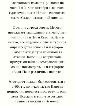
Расстановка команд Прогнозы на 
матч ТМ (2, 5) 23 октября в девятом 
туре чемпионата Италии состоится 
матч «Салернитана» - «Эмполи». 

С сезона 2020/21 сервис Мегого 
предлагает трансляции матчей Лиги 
чемпионов и Лиги Европы. Да и в 
целом, все ведущие клубы и турнира 
мира представлены на платформе. 
Также матч 32 тура чемпионата 
Италии Наполи – Салернитана 
прямую онлайн видеотрансляцию 
можно посмотреть на платформе 
«Воля ТВ» в различных пакетах. 

Этот матч должен был состояться в 
субботу, но руководство Наполи 
попросило перенести встречу на один 
день. Все дело в том, что сегодня 
неаполитанский клуб может 