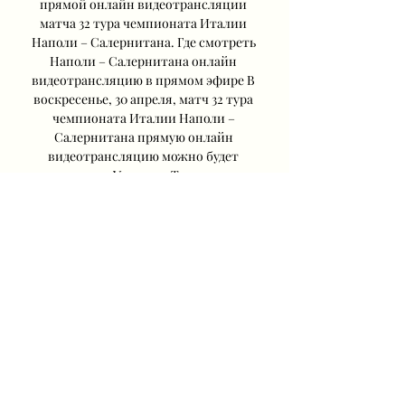
прямой онлайн видеотрансляции 
матча 32 тура чемпионата Италии 
Наполи – Салернитана. Где смотреть 
Наполи – Салернитана онлайн 
видеотрансляцию в прямом эфире В 
воскресенье, 30 апреля, матч 32 тура 
чемпионата Италии Наполи – 
Салернитана прямую онлайн 
видеотрансляцию можно будет 
увидеть и в Украине. Трансляция 
матча 32 тура чемпионата Италии 
Наполи – Салернитана будет доступна 
на платформе Мегого. 

Эмполи - Салернитана смотреть 
онлайнГде смотреть на TV По какому 
каналу смотреть бесплатно 
трансляцию матча Информация о 
матче 27 сентября 2023 года в матче 6 
Серия А 23/24 на стадионе «Карло 
Кастеллани» в Эмполи сойдутся 
«Эмполи» и «Салернитана». Матч 