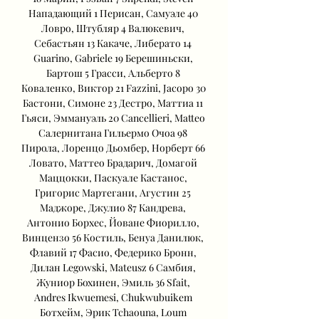
Нападающий 1 Перисан, Самуэле 40 
Ловро, Штубляр 4 Валюкевич, 
Себастьян 13 Какаче, Либерато 14 
Guarino, Gabriele 19 Берешиньски, 
Бартош 5 Грасси, Альберто 8 
Коваленко, Виктор 21 Fazzini, Jacopo 30 
Бастони, Симоне 23 Дестро, Маттиа 11 
Гьяси, Эммануэль 20 Cancellieri, Matteo 
Салернитана Гильермо Очоа 98 
Пирола, Лоренцо Дьомбер, Норберт 66 
Ловато, Маттео Брадарич, Домагой 
Маццокки, Паскуале Кастанос, 
Григорис Мартегани, Агустин 25 
Маджоре, Джулио 87 Кандрева, 
Антонио Борхес, Йоване Фиорилло, 
Винцензо 56 Костиль, Бенуа Данилюк, 
Флавий 17 Фасио, Федерико Бронн, 
Дилан Legowski, Mateusz 6 Самбия, 
Жуниор Бохинен, Эмиль 36 Sfait, 
Andres Ikwuemesi, Chukwubuikem 
Ботхейм, Эрик Tchaouna, Loum 