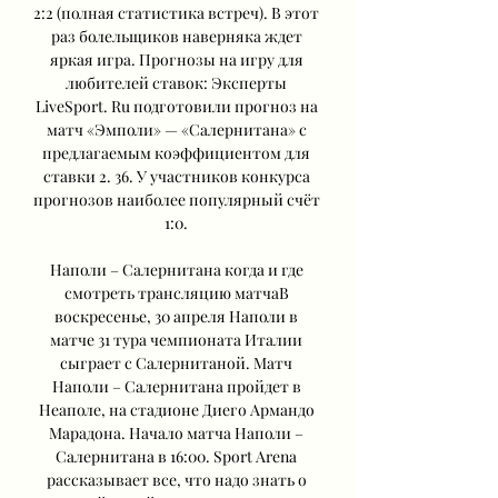
2:2 (полная статистика встреч). В этот 
раз болельщиков наверняка ждет 
яркая игра. Прогнозы на игру для 
любителей ставок: Эксперты 
LiveSport. Ru подготовили прогноз на 
матч «Эмполи» — «Салернитана» с 
предлагаемым коэффициентом для 
ставки 2. 36. У участников конкурса 
прогнозов наиболее популярный счёт 
1:0. 

Наполи – Салернитана когда и где 
смотреть трансляцию матчаВ 
воскресенье, 30 апреля Наполи в 
матче 31 тура чемпионата Италии 
сыграет с Салернитаной. Матч 
Наполи – Салернитана пройдет в 
Неаполе, на стадионе Диего Армандо 
Марадона. Начало матча Наполи – 
Салернитана в 16:00. Sport Arena 
рассказывает все, что надо знать о 