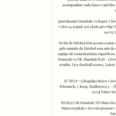
acompanhar cada lance e gol dos 
(pretakanje) Domžale vs Koper v ži
v živo 14 avgust 2023 kola prve lig
04/05/2
Os fãs de futebol têm acesso a uma 
pelo mundo do futebol sem sair de
equipe de comentaristas esportivos,
Domzale vs NK Aluminij H2H - Livesc
results, Live football scores, Latest
[V ŽIVO<<] Rogaška Bravo v živo
Telemach, 7. krog, Stadion2023 — (
2023] Tabor Sež
(PAZI@) NK Domžale NŠ Mura živo
Mura rezultati v živo (in prenosi v 
Par