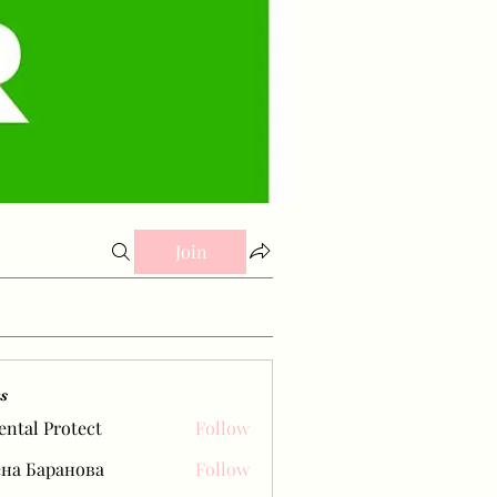
Join
s
ental Protect
Follow
на Баранова
Follow