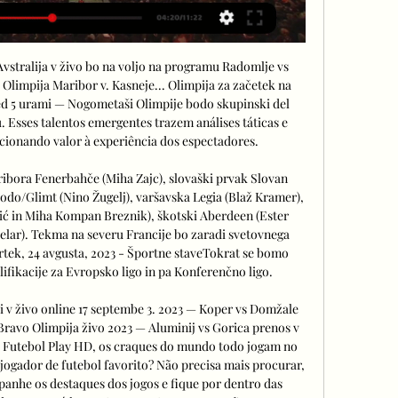
vstralija v živo bo na voljo na programu Radomlje vs 
Olimpija Maribor v. Kasneje... Olimpija za začetek na 
ed 5 urami — Nogometaši Olimpije bodo skupinski del 
u. Esses talentos emergentes trazem análises táticas e 
icionando valor à experiência dos espectadores. 

ribora Fenerbahče (Miha Zajc), slovaški prvak Slovan 
Bodo/Glimt (Nino Žugelj), varšavska Legia (Blaž Kramer), 
ić in Miha Kompan Breznik), škotski Aberdeen (Ester 
elar). Tekma na severu Francije bo zaradi svetovnega 
trtek, 24 avgusta, 2023 - Športne staveTokrat se bomo 
fikacije za Evropsko ligo in pa Konferenčno ligo. 

 v živo online 17 septembe 3. 2023 — Koper vs Domžale 
Bravo Olimpija živo 2023 — Aluminij vs Gorica prenos v 
. Futebol Play HD, os craques do mundo todo jogam no 
ogador de futebol favorito? Não precisa mais procurar, 
anhe os destaques dos jogos e fique por dentro das 