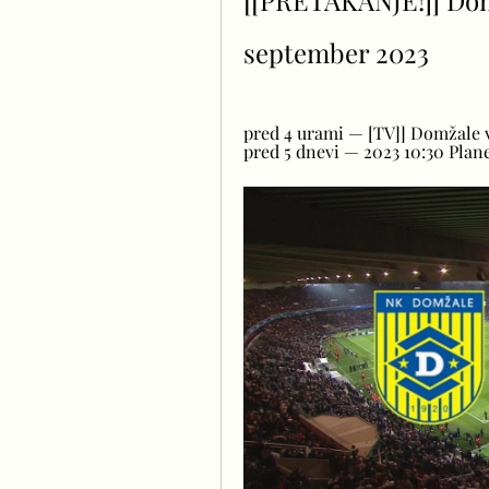
[[PRETAKANJE!]] Domž
september 2023
pred 4 urami — [TV]] Domžale v
pred 5 dnevi — 2023 10:30 Pla