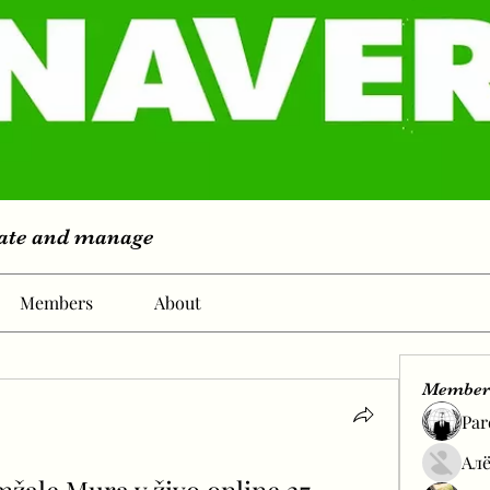
eate and manage
Members
About
Member
Par
Алё