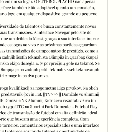
tudo em um só lugar. O FUTEBOL PLAY HD não apenas 
nterface também é tão adaptável quanto um camaleão, 
r o jogo em qualquer dispositivo, grande ou pequeno. 

ersidade de talentos e busca constantemente novos 
uas transmissões. A interface Navegar pelo site do 
e um drible do Messi, graças à sua interface limpa e 
 onde os jogos ao vivo e as próximas partidas aguardam 
m as transmissões de campeonatos de prestígio, como a 
 zadnjih šestih tekmah sta Olimpija in Qarabag skupaj 
janska ekipa dosegla 14 (v povprečju 4 gole na tekmo). Se 
Olimpija je na zadnjih petih tekmah v vseh tekmovanjih 
tri zmage in pa dva poraza. 

krogu kvalifikacij za nogometno Ligo prvakov. Na obeh 
 predstavnik (0:3 in 1:0). [[TV>>>]] Domžale vs Aluminij 
NK Domžale NK Aluminij Kidričevo rezultati v živo (in 
3 ob 15:30 UTC na Sportni Park Domzale... Futebol Play 
de transmissão de futebol em alta definição, ideal 
orte que buscam uma experiência completa. Com 
 e torneios, comentários especializados e uma interface 
 HD oferece aos fãs do futebol a oportunidade de 