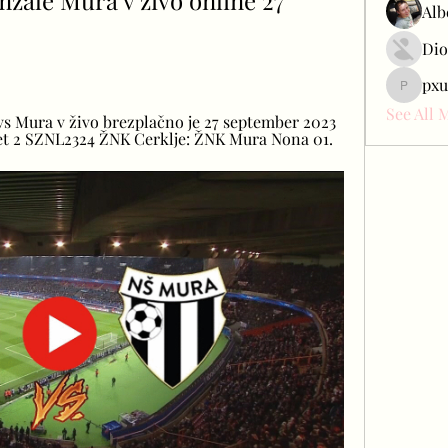
ale Mura v živo online 27 
Alb
Dio
pxu
pxudcdw
See All 
s Mura v živo brezplačno je 27 september 2023 
net 2 SZNL2324 ŽNK Cerklje: ŽNK Mura Nona 01.