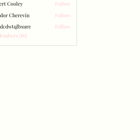
ert Cooley
Follow
dor Cherevin
Follow
dcdwtqlbxure
Follow
tqlbxure
Members (86)