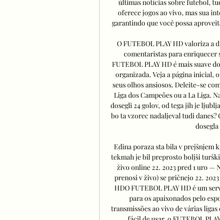
últimas notícias sobre futebol, 
oferece jogos ao vivo, mas sua i
garantindo que você possa aproveita
O FUTEBOL PLAY HD valoriza a div
comentaristas para enriquecer s
FUTEBOL PLAY HD é mais suave do qu
organizada. Veja a página inicial,
seus olhos ansiosos. Deleite-se co
Liga dos Campeões ou a La Liga. Na
dosegli 24 golov, od tega jih je ljubl
bo ta vzorec nadaljeval tudi danes? 
dosegla 
Edina poraza sta bila v prejšnjem 
tekmah je bil preprosto boljši turški
živo online 22. 2023 pred 1 uro — 
prenosi v živo) se pričnejo 22. 202
HDO FUTEBOL PLAY HD é um serviço 
para os apaixonados pelo esp
transmissões ao vivo de várias ligas
fácil de usar, o FUTEBOL PLAY