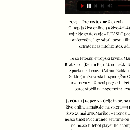
2023 — Prenos tekme Slovenija – A
Olimpija živo online 5 a živo@@@) 
najtežje gostovanje - RTV SLO pr
Konferenčne lige odprli proti Lill
estratégicas inteligentes, ad
To so letošnji evropski krvnik Ma
Bratislava (Kenan Bajrić), norveški 
Spartak iz Trnave (Adrian Zeljkov
Sokler) in švicarski Lugano (Žan C
prvenstva v... Stavni pregled – če
osredotočili na nogometne kvali
[ŠPORT>] Koper NK Celje in prenosi
živo online 4 maj(Glej na spletu==) 
živo 25 maj 2NK Maribor - Prenos..
nosso time! Procurando seu time ou j
no nosso futebol player hd acomp