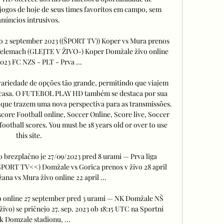
jogos de hoje de seus times favoritos em campo, sem 
anúncios intrusivos. 

vo 2 september 2023 ((ŠPORT TV)) Koper vs Mura prenos 
e Telemach (GLEJTE V ŽIVO-) Koper Domžale živo online 
023 FC NZS - PLT - Prva ...

variedade de opções tão grande, permitindo que viajem 
 casa. O FUTEBOL PLAY HD também se destaca por sua 
 que trazem uma nova perspectiva para as transmissões. 
ore Football online, Soccer Online, Score live, Soccer 
 football scores. You must be 18 years old or over to use 
this site. 

 brezplačno je 27/09/2023 pred 8 urami — Prva liga 
ŠPORT TV<<) Domžale vs Gorica prenos v živo 28 april 
ana vs Mura živo online 22 april ...

 online 27 september pred 3 urami — NK Domžale NŠ 
živo) se pričnejo 27. sep. 2023 ob 18:15 UTC na Sportni 
k Domzale stadionu, ...