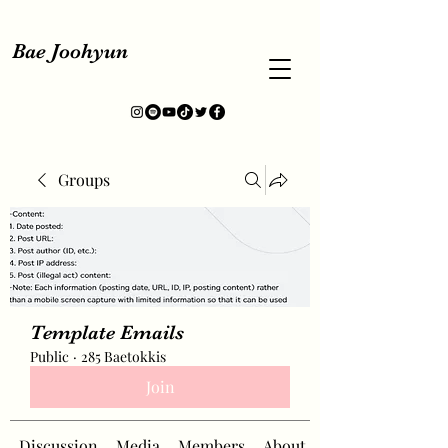
Bae Joohyun
Groups
Template Emails
Public
·
285 Baetokkis
Join
Discussion
Media
Members
About