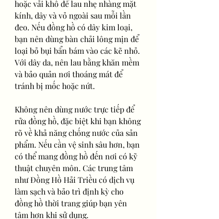
hoặc vải khô để lau nhẹ nhàng mặt 
kính, dây và vỏ ngoài sau mỗi lần 
đeo. Nếu đồng hồ có dây kim loại, 
bạn nên dùng bàn chải lông mịn để 
loại bỏ bụi bẩn bám vào các kẽ nhỏ. 
Với dây da, nên lau bằng khăn mềm 
và bảo quản nơi thoáng mát để 
tránh bị mốc hoặc nứt.
Không nên dùng nước trực tiếp để 
rửa đồng hồ, đặc biệt khi bạn không 
rõ về khả năng chống nước của sản 
phẩm. Nếu cần vệ sinh sâu hơn, bạn 
có thể mang đồng hồ đến nơi có kỹ 
thuật chuyên môn. Các trung tâm 
như Đồng Hồ Hải Triều có dịch vụ 
làm sạch và bảo trì định kỳ cho 
đồng hồ thời trang giúp bạn yên 
tâm hơn khi sử dụng.