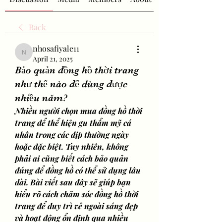
Back
nhosafiyale11
nhosafiyale11
April 21, 2025
Bảo quản đồng hồ thời trang
như thế nào để dùng được
nhiều năm?
Nhiều người chọn mua đồng hồ thời 
trang để thể hiện gu thẩm mỹ cá 
nhân trong các dịp thường ngày 
hoặc đặc biệt. Tuy nhiên, không 
phải ai cũng biết cách bảo quản 
đúng để đồng hồ có thể sử dụng lâu 
dài. Bài viết sau đây sẽ giúp bạn 
hiểu rõ cách chăm sóc đồng hồ thời 
trang để duy trì vẻ ngoài sáng đẹp 
và hoạt động ổn định qua nhiều 