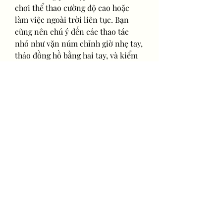
chơi thể thao cường độ cao hoặc 
làm việc ngoài trời liên tục. Bạn 
cũng nên chú ý đến các thao tác 
nhỏ như vặn núm chỉnh giờ nhẹ tay, 
tháo đồng hồ bằng hai tay, và kiểm 
tra nắp đáy trước khi tiếp xúc với 
nước.
Lựa chọn 
đồng hồ thời trang Hải 
Triều
 chính hãng – Xem thêm ngay!
Kết luận
Bảo quản đồng hồ thời trang đúng 
cách giúp kéo dài tuổi thọ và giữ 
được vẻ đẹp ban đầu. Từ việc vệ 
sinh thường xuyên đến cất giữ hợp 
lý, mỗi bước đều góp phần duy trì 
chất lượng sản phẩm. Đồng hồ sẽ 