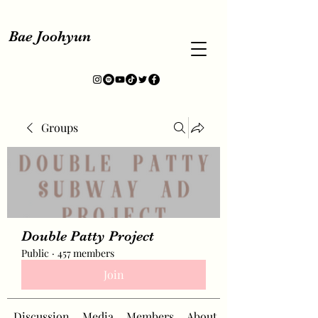
Bae Joohyun
Groups
Double Patty Project
Public
·
457 members
Join
Discussion
Media
Members
About