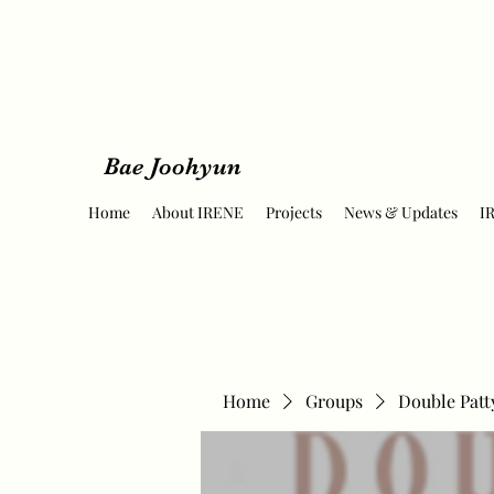
Bae Joohyun
Home
About IRENE
Projects
News & Updates
I
Home
Groups
Double Patt