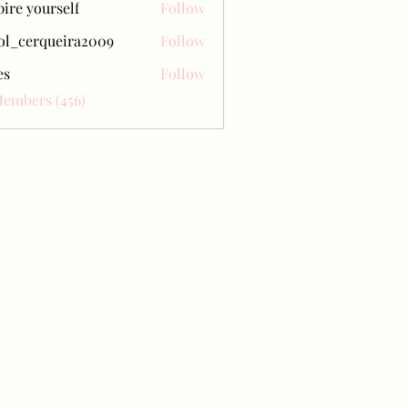
pire yourself
Follow
ol_cerqueira2009
Follow
erqueira2009
es
Follow
Members (456)