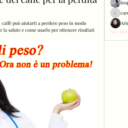
ins
car
carol_c
 caffè può aiutarti a perdere peso in modo 
Ari
r la salute e come usarlo per ottenere risultati 
See All 