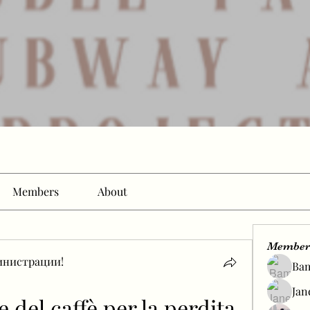
Members
About
Member
инистрации!
Ba
Jan
e del caffè per la perdita 