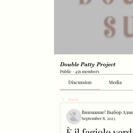
Double Patty Project
Public
·
456 members
Discussion
Media
Back
Внимание! Выбор Адм
September 8, 2023
È il fagiolo verd