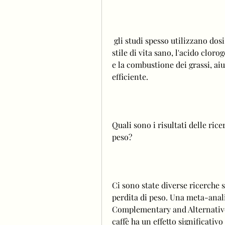
 gli studi spesso utilizzano dosi elevate di acido clorogenico, come parte di uno 
stile di vita sano, l'acido clo
e la combustione dei grassi, ai
efficiente.
Quali sono i risultati delle rice
peso?
Ci sono state diverse ricerche su
perdita di peso. Una meta-anali
Complementary and Alternative 
caffè ha un effetto significativ