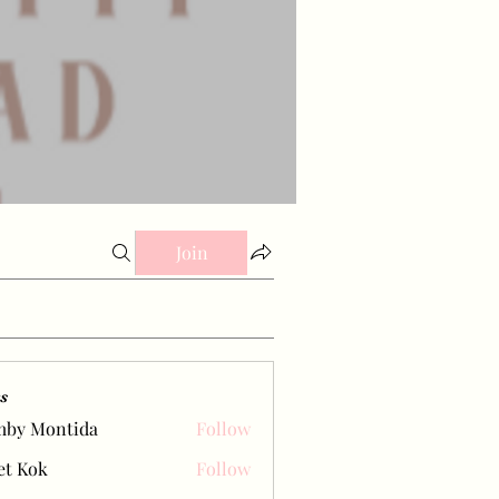
Join
s
mby Montida
Follow
et Kok
Follow