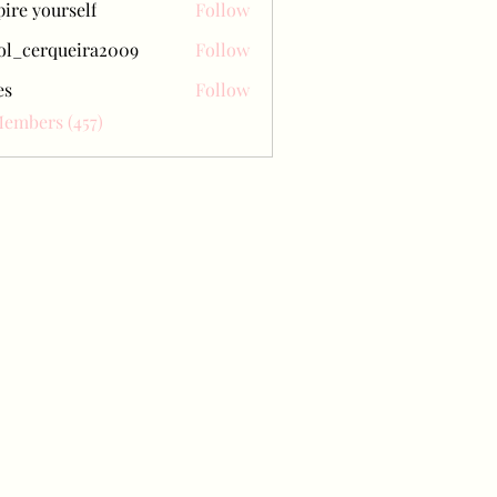
pire yourself
Follow
ol_cerqueira2009
Follow
erqueira2009
es
Follow
Members (457)