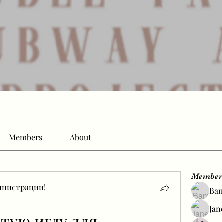
Members
About
Member
инистрации!
Ba
Jan
тую иглу для 