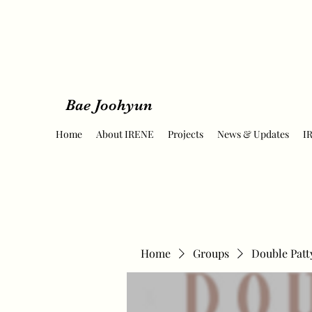
Bae Joohyun
Home
About IRENE
Projects
News & Updates
I
Home
Groups
Double Patt