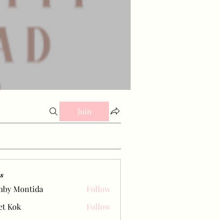
Join
s
mby Montida
Follow
et Kok
Follow