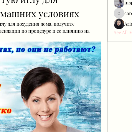
ins
омашних условиях
car
carol_c
глу для похудения дома, получите 
Ari
ендации по процедуре и ее влиянию на 
See All 