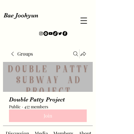
Bae Joohyun
Groups
Double Patty Project
Public
·
457 members
Join
Discussion
Media
Members
About