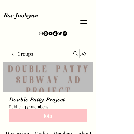
Bae Joohyun
Groups
Double Patty Project
Public
·
457 members
Join
Discussion
Media
Members
About