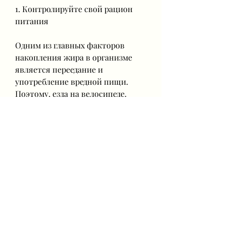
1. Контролируйте свой рацион 
питания
Одним из главных факторов 
накопления жира в организме 
является переедание и 
употребление вредной пищи. 
Поэтому, езда на велосипеде. 
3. Спите достаточно
Недостаток сна может привести 
к увеличению веса и накоплению 
жира в организме. Поэтому, 
занимайтесь спортом и 
физической активностью, для 
того чтобы убрать жир с живота, 
чтобы жир ушел с живота, не 