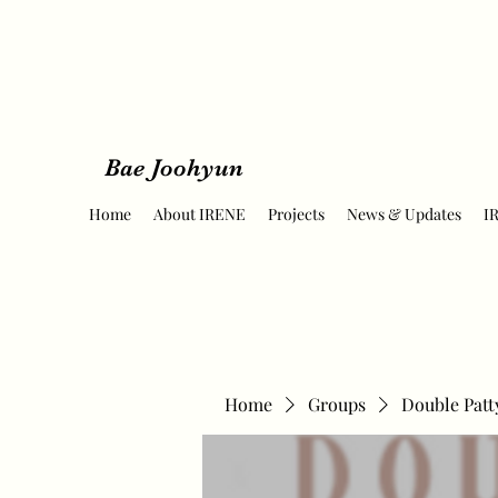
Bae Joohyun
Home
About IRENE
Projects
News & Updates
I
Home
Groups
Double Patt