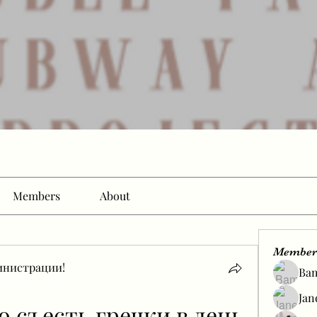
Members
About
Member
инистрации!
Ba
Jan
 съесть гречки в день 