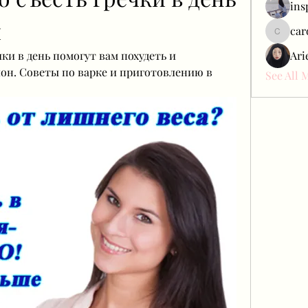
ins
и
car
carol_c
ки в день помогут вам похудеть и 
Ari
он. Советы по варке и приготовлению в 
See All 