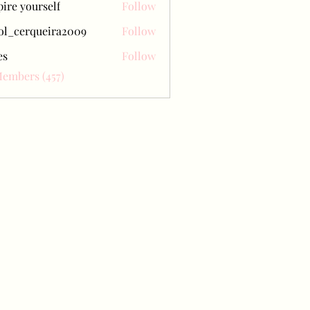
pire yourself
Follow
ol_cerqueira2009
Follow
erqueira2009
es
Follow
Members (457)