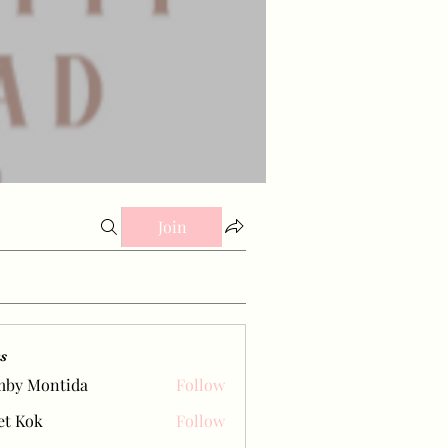
Join
s
mby Montida
Follow
et Kok
Follow