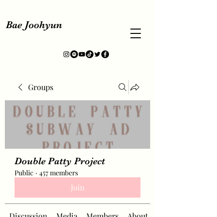
Bae Joohyun
Groups
Double Patty Project
Public
·
457 members
Join
Discussion
Media
Members
About