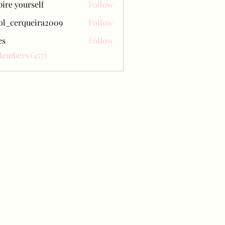
pire yourself
Follow
ol_cerqueira2009
Follow
erqueira2009
es
Follow
Members (457)