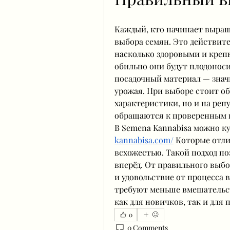
Каждый, кто начинает выращи
выбора семян. Это действител
насколько здоровыми и крепк
обильно они будут плодоноси
посадочный материал — знач
урожая. При выборе стоит об
характеристики, но и на репу
обращаются к проверенным и
В Semena Kannabisa можно к
kannabisa.com/
 Которые отли
всхожестью. Такой подход по
вперёд. От правильного выбо
и удовольствие от процесса 
требуют меньше вмешательст
как для новичков, так и для
0
0 Comments