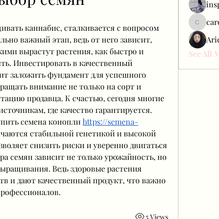
ins
car
вать каннабис, сталкивается с вопросом 
carol_c
ьно важный этап, ведь от него зависит, 
Ari
ими вырастут растения, как быстро и 
See All 
ть. Инвестировать в качественный 
ит заложить фундамент для успешного 
ращать внимание не только на сорт и 
тацию продавца. К счастью, сегодня многие 
сточникам, где качество гарантируется.
упить семена конопли 
https://semena-
чаются стабильной генетикой и высокой 
зволяет снизить риски и уверенно двигаться 
ра семян зависит не только урожайность, но 
выращивания. Ведь здоровые растения 
в и дают качественный продукт, что важно 
 профессионалов.
5 Views