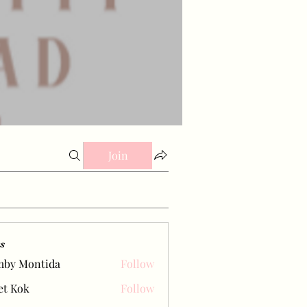
Join
s
mby Montida
Follow
et Kok
Follow