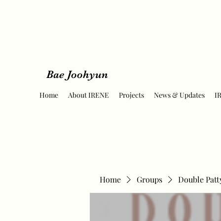
Bae Joohyun
Home
About IRENE
Projects
News & Updates
I
Home
Groups
Double Patt