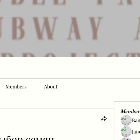
Members
About
Member
Ba
Jan
ыбор семян