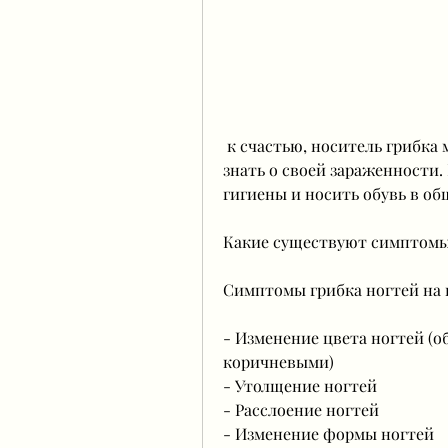
 к счастью, носитель грибка может быть без симптомов заболевания и не 
знать о своей зараженности.
гигиены и носить обувь в об
Какие существуют симптомы
Симптомы грибка ногтей на 
- Изменение цвета ногтей (
коричневыми)
- Утолщение ногтей
- Расслоение ногтей
- Изменение формы ногтей