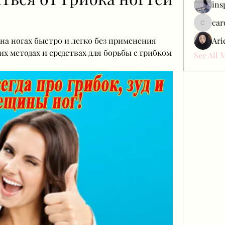
ins
car
carol_c
на ногах быстро и легко без применения 
Ari
х методах и средствах для борьбы с грибком 
See All 