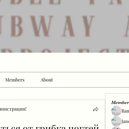
Members
About
Member
инистрации!
Ba
Jan
ться от грибка ногтей 