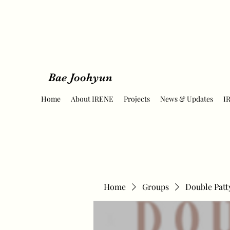
Bae Joohyun
Home
About IRENE
Projects
News & Updates
I
Home
Groups
Double Patt