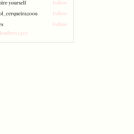
pire yourself
Follow
ol_cerqueira2009
Follow
erqueira2009
es
Follow
Members (457)