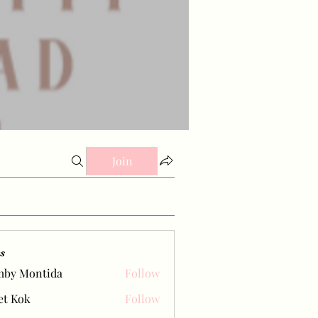
Join
s
mby Montida
Follow
et Kok
Follow