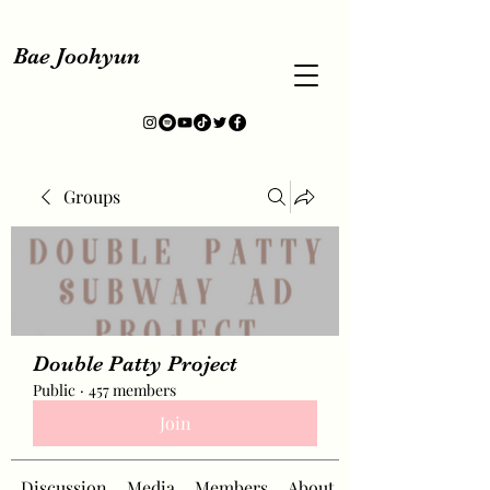
Bae Joohyun
Groups
Double Patty Project
Public
·
457 members
Join
Discussion
Media
Members
About