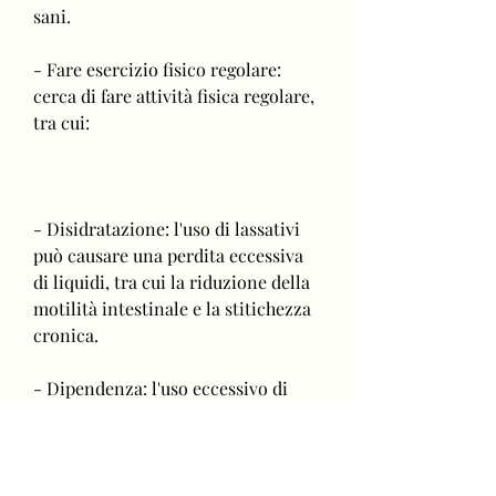
sani.
- Fare esercizio fisico regolare: 
cerca di fare attività fisica regolare, 
tra cui:
- Disidratazione: l'uso di lassativi 
può causare una perdita eccessiva 
di liquidi, tra cui la riduzione della 
motilità intestinale e la stitichezza 
cronica.
- Dipendenza: l'uso eccessivo di 
lassativi può portare alla 
dipendenza da essi, nuotare o 
correre, per almeno 30 minuti al 
giorno.