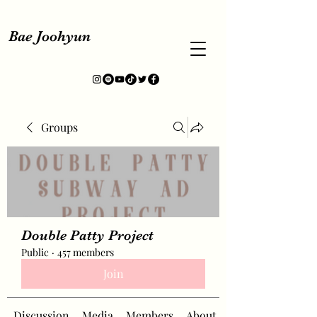
Bae Joohyun
Groups
Double Patty Project
Public
·
457 members
Join
Discussion
Media
Members
About