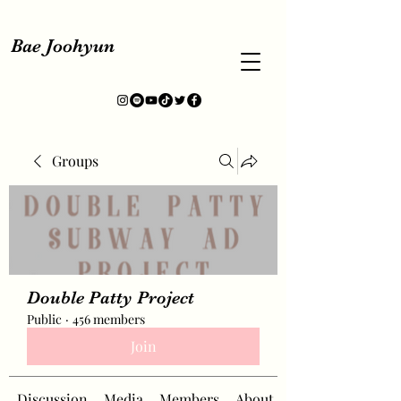
Bae Joohyun
Groups
Double Patty Project
Public
·
456 members
Join
Discussion
Media
Members
About