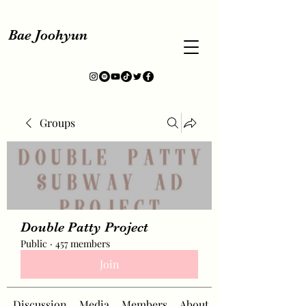
Bae Joohyun
Groups
Double Patty Project
Public
·
457 members
Join
Discussion
Media
Members
About