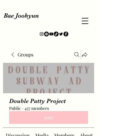
Bae Joohyun
Groups
Double Patty Project
Public
·
457 members
Join
Discussion
Media
Members
About