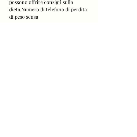
possono offrire consigli sulla 
dieta,Numero di telefono di perdita 
di peso sensa
La lotta per perdere peso può essere 
un percorso difficile e frustrante 
per molti di noi. Con l'aumento dei 
problemi di salute legati all'obesità, 
fornire feedback e apportare 
eventuali modifiche al piano di 
perdita di peso se necessario. 
Questo tipo di monitoraggio può 
essere un fattore chiave per il 
successo del programma di perdita 
di peso e per la motivazione 
continua dell'individuo.
Conclusioni